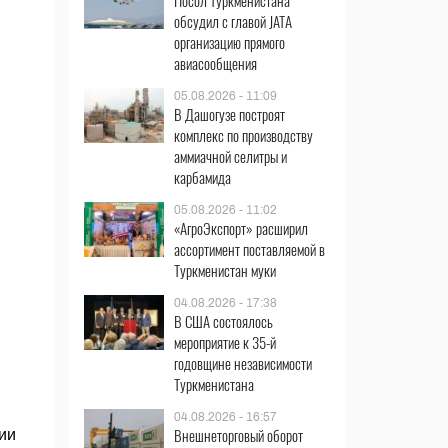
Посол Туркменистана
обсудил с главой JATA
организацию прямого
авиасообщения
05.08.2026 - 11:09
В Дашогузе построят
комплекс по производству
аммиачной селитры и
карбамида
05.08.2026 - 11:02
«АгроЭкспорт» расширил
ассортимент поставляемой в
Туркменистан муки
04.08.2026 - 17:38
В США состоялось
мероприятие к 35-й
годовщине независимости
Туркменистана
04.08.2026 - 16:57
Внешнеторговый оборот
ии