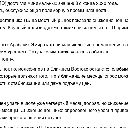
ПЭ) достигли минимальных значений с конца 2020 года,
еть, обслуживающая полимерную промышленность.
оставщика ПЭ на местный рынок показало снижение цен на
цем. Крупный производитель также снизил цены на ПП прим
ных Арабских Эмиратах снизили июльские предложения н
ким уровнем. Покупателям также удалось добиться
 тонну.
рынок полиолефинов на Ближнем Востоке останется слабым
которые признаки того, что в ближайшие месяцы спрос мож
сти к стабилизации или даже подъему цен.
ен упали в июле уже четвертый месяц подряд, но снижени
 месяцы. Снижение цен ниже определенного уровня привел
ными при совершении покупок.
и блок-сополимер ПП инжекционного класса с начала апре