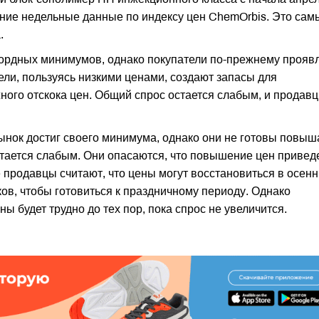
дние недельные данные по индексу цен ChemOrbis. Это сам
.
ордных минимумов, однако покупатели по-прежнему прояв
ели, пользуясь низкими ценами, создают запасы для
ного отскока цен. Общий спрос остается слабым, и продав
рынок достиг своего минимума, однако они не готовы повыш
стается слабым. Они опасаются, что повышение цен приведе
продавцы считают, что цены могут восстановиться в осен
ков, чтобы готовиться к праздничному периоду. Однако
ны будет трудно до тех пор, пока спрос не увеличится.