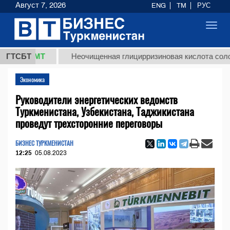
Август 7, 2026
ENG
TM
РУС
Toggl
navig
,8 ТМТ
ГТСБТ
Неочищенная глицирризиновая кислота солодково
Экономика
Руководители энергетических ведомств
Туркменистана, Узбекистана, Таджикистана
проведут трехсторонние переговоры
БИЗНЕС ТУРКМЕНИСТАН
12:25
05.08.2023