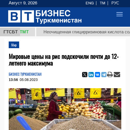
Август 9, 2026
ENG
TM
РУС
Toggl
navig
7,8 ТМТ
ГТСБТ
Неочищенная глицирризиновая кислота солодков
Мир
Мировые цены на рис подскочили почти до 12-
летнего максимума
БИЗНЕС ТУРКМЕНИСТАН
13:56
05.08.2023