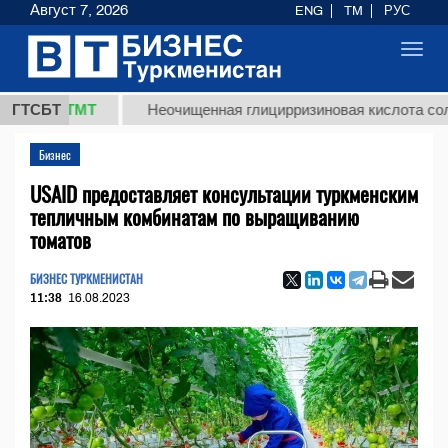
Август 7, 2026
ENG
TM
РУС
Toggl
navig
,8 ТМТ
ГТСБТ
Неочищенная глицирризиновая кислота солодково
Бизнес
USAID предоставляет консультации туркменским
тепличным комбинатам по выращиванию
томатов
БИЗНЕС ТУРКМЕНИСТАН
11:38
16.08.2023