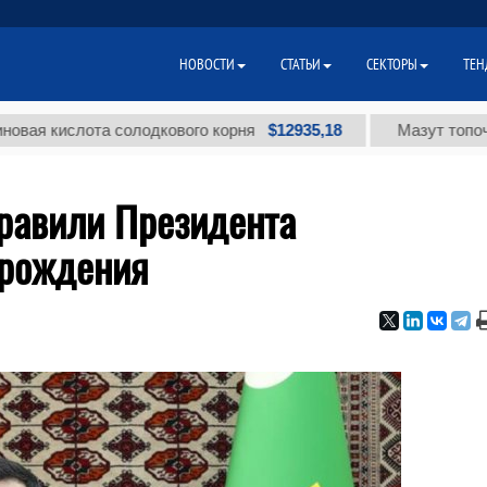
НОВОСТИ
СТАТЬИ
СЕКТОРЫ
ТЕН
$12935,18
ислота солодкового корня
Мазут топочный мал
равили Президента
 рождения