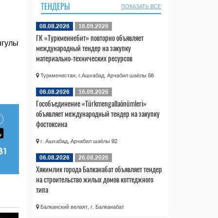
ТЕНДЕРЫ
ПОКАЗАТЬ ВСЕ
08.08.2026
18.09.2026
ГК «Туркменнебит» повторно объявляет
нгулы
международный тендер на закупку
материально-технических ресурсов
Туркменистан, г.Ашхабад, Арчабил шаёлы 56
06.08.2026
16.09.2026
Гособъединение «Türkmengallaönümleri»
объявляет международный тендер на закупку
фостоксина
г. Ашхабад, Арчабил шаёлы 92
06.08.2026
26.08.2026
Хякимлик города Балканабат объявляет тендер
на строительство жилых домов коттеджного
типа
Балканский велаят, г. Балканабат