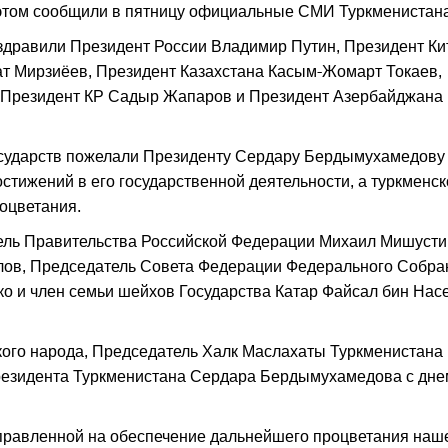
б этом сообщили в пятницу официальные СМИ Туркменистана
здравили Президент России Владимир Путин, Президент Ки
ат Мирзиёев, Президент Казахстана Касым-Жомарт Токаев,
 Президент КР Садыр Жапаров и Президент Азербайджана
осударств пожелали Президенту Сердару Бердымухамедову
остижений в его государственной деятельности, а туркменс
роцветания.
ель Правительства Российской Федерации Михаил Мишусти
лов, Председатель Совета Федерации Федерального Собра
о и член семьи шейхов Государства Катар Файсал бин Нас
кого народа, Председатель Халк Маслахаты Туркменистана
езидента Туркменистана Сердара Бердымухамедова с дне
правленной на обеспечение дальнейшего процветания наш