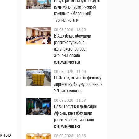
В Бухаре планируют создать
культурно-туристический
комплекс «Маленький
Туркменистан»
06.08.2026 - 13:50
В Ашхабаде обсудили
развитие туркмено-
афганского торгово-
экономического
сотрудничества
06.08.2026 - 11:06
ГТСБТ: сделки по нефтяному
дорожному битуму составили
270 млн манатов
06.08.2026 - 11:03
Hazar Logistik и делегация
Афганистана обсудили
развитие логистического
сотрудничества
ежных
06.08.2026 - 10:55