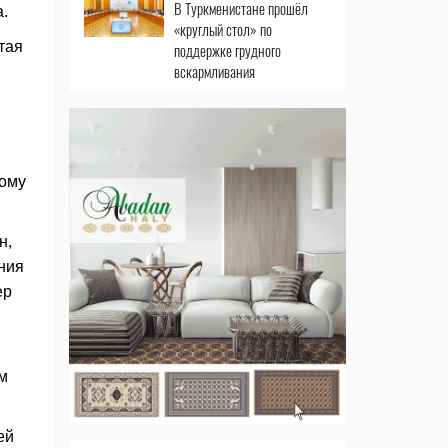
В Туркменистане прошёл
.
«круглый стол» по
тая
поддержке грудного
вскармливания
кому
н,
ния
ер
м
ей