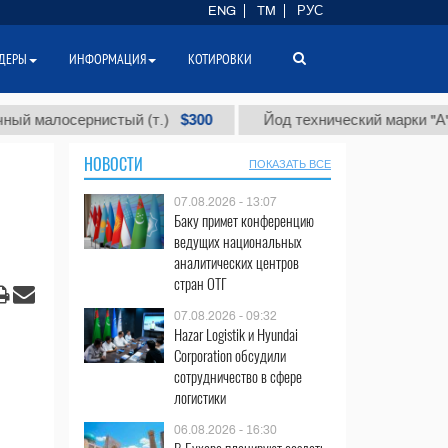
ENG
TM
РУС
ДЕРЫ
ИНФОРМАЦИЯ
КОТИРОВКИ
$300
$8
осернистый (т.)
Йод технический марки "А" (т.)
НОВОСТИ
ПОКАЗАТЬ ВСЕ
07.08.2026 - 13:07
Баку примет конференцию
ведущих национальных
аналитических центров
стран ОТГ
07.08.2026 - 09:32
Hazar Logistik и Hyundai
Corporation обсудили
сотрудничество в сфере
логистики
06.08.2026 - 16:30