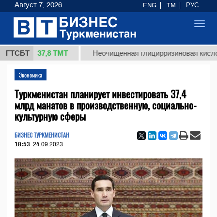
Август 7, 2026
ENG
TM
РУС
Toggl
navig
37,8 ТМТ
.)
ГТСБТ
Неочищенная глицирризиновая кислота соло
Экономика
Туркменистан планирует инвестировать 37,4
млрд манатов в производственную, социально-
культурную сферы
БИЗНЕС ТУРКМЕНИСТАН
18:53
24.09.2023