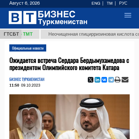
Август 6, 2026
ENG
TM
РУС
Toggl
navig
7,8 ТМТ
ГТСБТ
Неочищенная глицирризиновая кислота солодков
Официальные новости
Ожидается встреча Сердара Бердымухамедова с
президентом Олимпийского комитета Катара
БИЗНЕС ТУРКМЕНИСТАН
11:50
09.10.2023