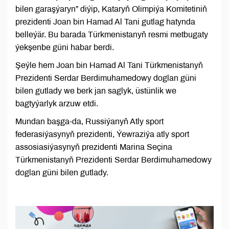
bilen garaşýaryn” diýip, Kataryň Olimpiýa Komitetiniň
prezidenti Joan bin Hamad Al Tani gutlag hatynda
belleýär. Bu barada Türkmenistanyň resmi metbugaty
ýekşenbe güni habar berdi.
Şeýle hem Joan bin Hamad Al Tani Türkmenistanyň
Prezidenti Serdar Berdimuhamedowy doglan güni
bilen gutlady we berk jan saglyk, üstünlik we
bagtyýarlyk arzuw etdi.
Mundan başga-da, Russiýanyň Atly sport
federasiýasynyň prezidenti, Ýewraziýa atly sport
assosiasiýasynyň prezidenti Marina Seçina
Türkmenistanyň Prezidenti Serdar Berdimuhamedowy
doglan güni bilen gutlady.