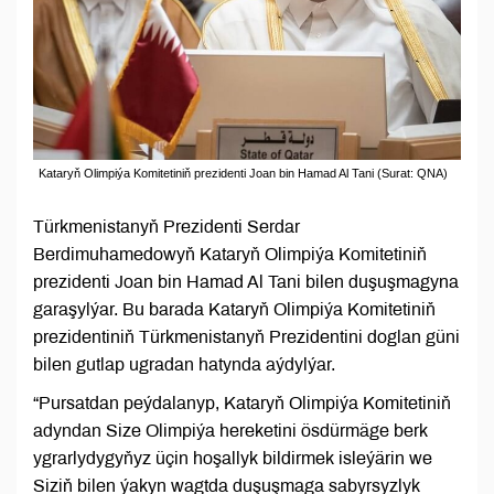
Kataryň Olimpiýa Komitetiniň prezidenti Joan bin Hamad Al Tani (Surat: QNA)
Türkmenistanyň Prezidenti Serdar
Berdimuhamedowyň Kataryň Olimpiýa Komitetiniň
prezidenti Joan bin Hamad Al Tani bilen duşuşmagyna
garaşylýar. Bu barada Kataryň Olimpiýa Komitetiniň
prezidentiniň Türkmenistanyň Prezidentini doglan güni
bilen gutlap ugradan hatynda aýdylýar.
“Pursatdan peýdalanyp, Kataryň Olimpiýa Komitetiniň
adyndan Size Olimpiýa hereketini ösdürmäge berk
ygrarlydygyňyz üçin hoşallyk bildirmek isleýärin we
Siziň bilen ýakyn wagtda duşuşmaga sabyrsyzlyk