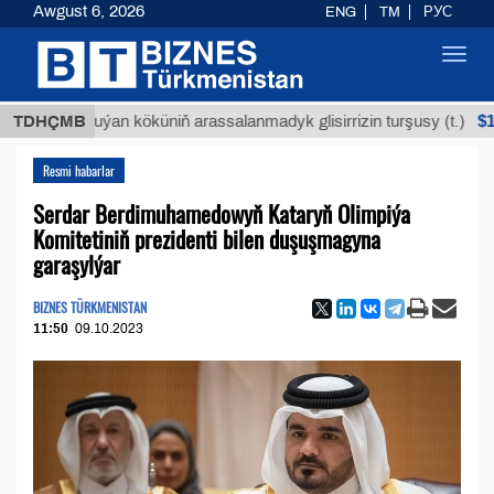
Awgust 6, 2026
ENG
TM
РУС
Toggl
navig
$12935,1
TDHÇMB
Buýan köküniň arassalanmadyk glisirrizin turşusy (t.)
Resmi habarlar
Serdar Berdimuhamedowyň Kataryň Olimpiýa
Komitetiniň prezidenti bilen duşuşmagyna
garaşylýar
BIZNES TÜRKMENISTAN
11:50
09.10.2023