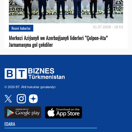
31.07.2026 - 18:53
Resmi habarlar
Merkezi Aziýanyň we Azerbaýjanyň liderleri “Çolpon-Ata”
Jarnamasyna gol çekdiler
© 2026 BT. Ähli hukuklar goralandyr.
EDARA