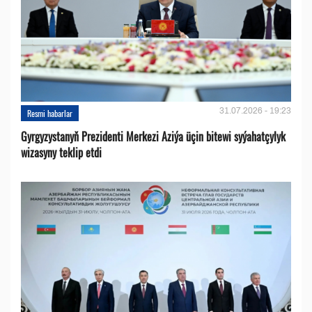
31.07.2026 - 19:23
Resmi habarlar
Gyrgyzystanyň Prezidenti Merkezi Aziýa üçin bitewi syýahatçylyk
wizasyny teklip etdi