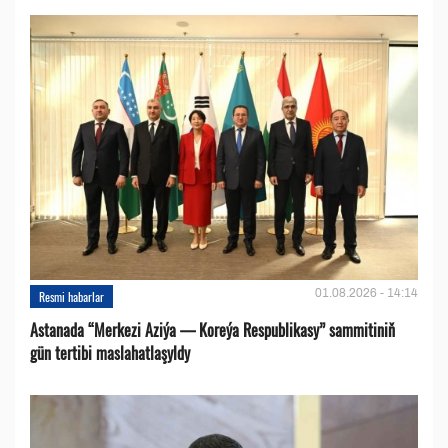
01.08.2026 - 14:14
Resmi habarlar
Astanada “Merkezi Aziýa — Koreýa Respublikasy” sammitiniň
gün tertibi maslahatlaşyldy