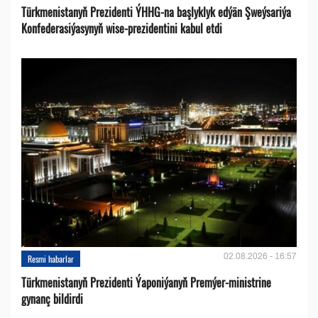
Türkmenistanyň Prezidenti ÝHHG-na başlyklyk edýän Şweýsariýa
Konfederasiýasynyň wise-prezidentini kabul etdi
02.08.2026 - 16:57
Resmi habarlar
Türkmenistanyň Prezidenti Ýaponiýanyň Premýer-ministrine
gynanç bildirdi