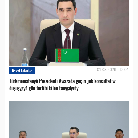
01.08.2026 - 12:04
Resmi habarlar
Türkmenistanyň Prezidenti Awazada geçiriljek konsultatiw
duşuşygyň gün tertibi bilen tanyşdyrdy