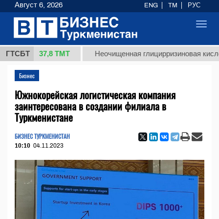
Август 6, 2026
ENG
TM
РУС
Toggl
navig
37,8 ТМТ
г.)
ГТСБТ
Неочищенная глицирризиновая кислота сол
Бизнес
Южнокорейская логистическая компания
заинтересована в создании филиала в
Туркменистане
БИЗНЕС ТУРКМЕНИСТАН
10:10
04.11.2023