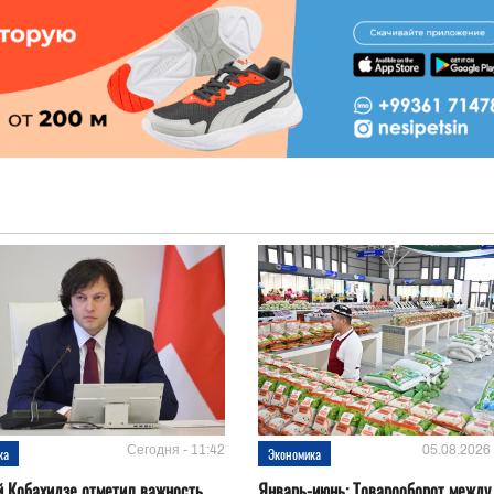
Сегодня - 11:42
05.08.2026 
ка
Экономика
 Кобахидзе отметил важность
Январь-июнь: Товарооборот между