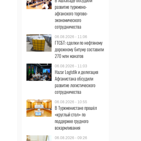
В Ашхабаде обсудили
развитие туркмено-
афганского торгово-
экономического
сотрудничества
06.08.2026 - 11:06
ГТСБТ: сделки по нефтяному
дорожному битуму составили
270 млн манатов
06.08.2026 - 11:03
Hazar Logistik и делегация
Афганистана обсудили
развитие логистического
сотрудничества
06.08.2026 - 10:55
В Туркменистане прошёл
«круглый стол» по
поддержке грудного
вскармливания
06.08.2026 - 09:26