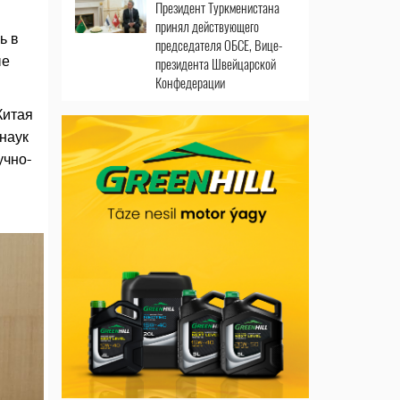
Президент Туркменистана
принял действующего
ь в
председателя ОБСЕ, Вице-
ые
президента Швейцарской
Конфедерации
Китая
наук
учно-