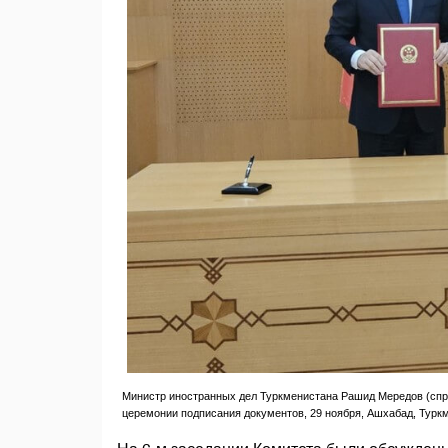
Министр иностранных дел Туркменистана Рашид Мередов (спра
церемонии подписания документов, 29 ноября, Ашхабад, Турк