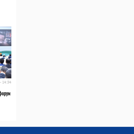
- 14:34
форум