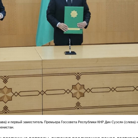
ва) и первый заместитель Премьера Госсовета Республики КНР Дин Суэсян (слева) 
менистан.