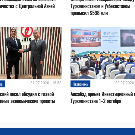
ичества с Центральной Азией
Туркменистаном и Узбекистаном
превысил $598 млн
31.07.2026 - 16:53
29.07.2026 
ка
Экономика
ский посол обсудил с главой
Ашхабад примет Инвестиционный 
упные экономические проекты
Туркменистана 1–2 октября