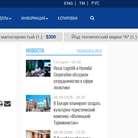
ENG
TM
РУС
ДЕРЫ
ИНФОРМАЦИЯ
КОТИРОВКИ
$300
$86 000
стый (т.)
Йод технический марки "А" (т.)
НОВОСТИ
ПОКАЗАТЬ ВСЕ
Сегодня - 09:32
Hazar Logistik и Hyundai
Corporation обсудили
сотрудничество в сфере
логистики
06.08.2026 - 16:30
В Бухаре планируют создать
культурно-туристический
комплекс «Маленький
Туркменистан»
06.08.2026 - 13:50