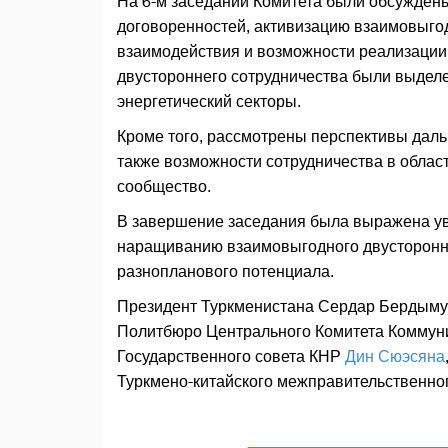
На 6-м заседании Комитета были обсужден
договоренностей, активизацию взаимовыго
взаимодействия и возможности реализации 
двустороннего сотрудничества были выдел
энергетический секторы.
Кроме того, рассмотрены перспективы даль
также возможности сотрудничества в облас
сообщество.
В завершение заседания была выражена ув
наращиванию взаимовыгодного двусторонне
разнопланового потенциала.
Президент Туркменистана Сердар Бердымух
Политбюро Центрального Комитета Коммуни
Государственного совета КНР
Дин Сюэсяна
Туркмено-китайского межправительственног