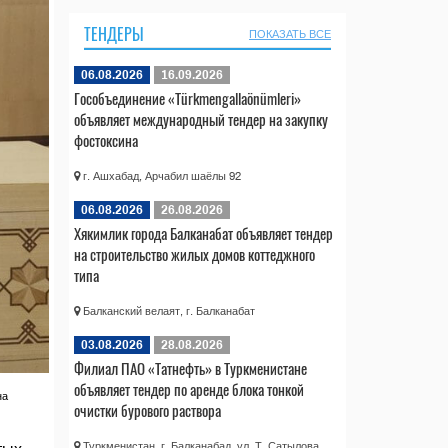
ТЕНДЕРЫ
ПОКАЗАТЬ ВСЕ
06.08.2026
16.09.2026
Гособъединение «Türkmengallaönümleri»
объявляет международный тендер на закупку
фостоксина
г. Ашхабад, Арчабил шаёлы 92
06.08.2026
26.08.2026
Хякимлик города Балканабат объявляет тендер
на строительство жилых домов коттеджного
типа
Балканский велаят, г. Балканабат
03.08.2026
28.08.2026
Филиал ПАО «Татнефть» в Туркменистане
объявляет тендер по аренде блока тонкой
на
очистки бурового раствора
Туркменистан, г. Балканабад, ул. Т. Сатылова,