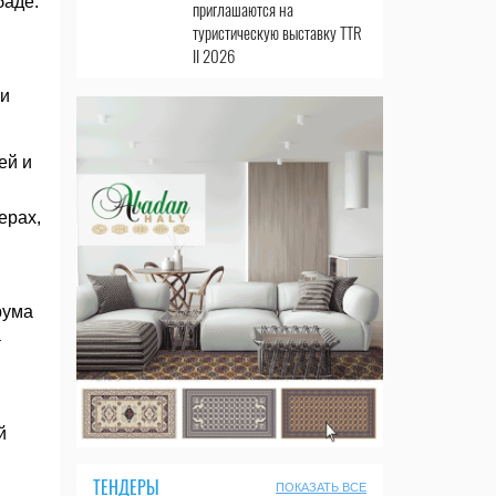
баде.
приглашаются на
туристическую выставку TTR
II 2026
 и
ей и
ерах,
рума
-
й
ТЕНДЕРЫ
ПОКАЗАТЬ ВСЕ