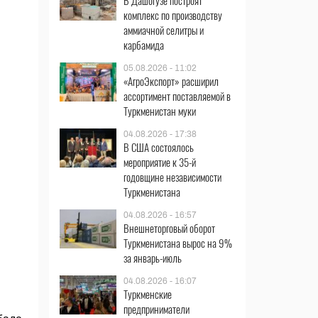
В Дашогузе построят
комплекс по производству
аммиачной селитры и
карбамида
05.08.2026 - 11:02
«АгроЭкспорт» расширил
ассортимент поставляемой в
Туркменистан муки
04.08.2026 - 17:38
В США состоялось
мероприятие к 35-й
годовщине независимости
Туркменистана
04.08.2026 - 16:57
Внешнеторговый оборот
Туркменистана вырос на 9%
за январь-июль
04.08.2026 - 16:07
Туркменские
предприниматели