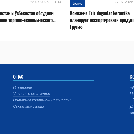
28.07.2026 - 10:03
27.07.2026 
Бизнес
истан и Узбекистан обсудили
Компания Eziz doganlar keramika
ние торгово-экономического...
планирует экспортировать продук
Грузию
О НАС
К
in
О проекте
Пр
Условия и положения
+9
Политика конфиденциальности
Дл
Связаться с нами
pr