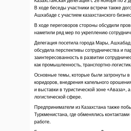
Казахстанская делегация с 28 ноября по 2 
В ходе беседы участники встречи также до
Ашхабаде с участием казахстанского бизнес
В ходе переговоров стороны обсудили про
наметили ряд мер по укреплению сотруднич
Делегация посетила города Мары, Ашхабад 
обсудила перспективы сотрудничества и па
заинтересованность в развитии сотрудниче
как промышленность, транспортно-логистика
Основные темы, которые были затронуты в 
коридоров, внедрения капельного орошени
и выставки в туристической зоне «Аваза», а
логистической сфере.
Предприниматели из Казахстана также поб
Туркменистана, где обменялись контактами
работе.