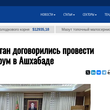
НОВОСТИ
СТАТЬИ
СЕКТОРЫ
ТЕН
$12935,18
ого корня
Мазут топочный малосернистый (т.
тан договорились провести
рум в Ашхабаде