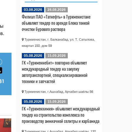
03.08.2026
28.08.2026
Филиал ПАО «Татнефть» в Туркменистане
объявляет тендер по аренде блока тонкой
ты
очистки бурового раствора
в.
Туркменистан, г. Балканабад, ул. Т. Сатылова,
квартал 150, дом 59
05.08.2026
15.09.2026
ГК «Туркменнебит» повторно объявляет
международный тендер на закупку
автотранспортной, специализированной
техники и запчастей
Туркменистан, г.Ашхабад, Арчабил шаёлы 56
05.08.2026
15.09.2026
ГК «Туркменхимия» объявляет международный
тендер на строительство комплекса по
производству аммиачной селитры и карбамида
Туркменистан, г.Ашхабад, Арчабил шаёлы, 132