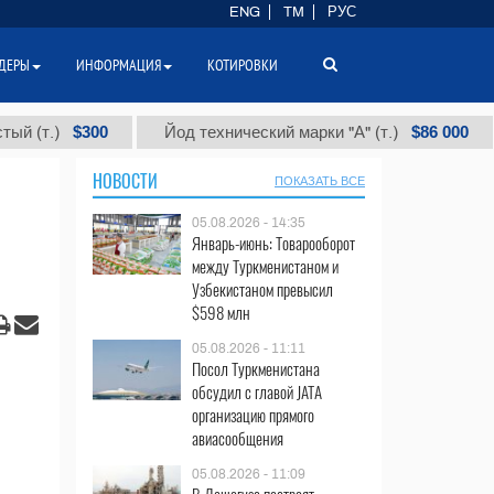
ENG
TM
РУС
ДЕРЫ
ИНФОРМАЦИЯ
КОТИРОВКИ
$300
$86 000
)
Йод технический марки "А" (т.)
Хло
НОВОСТИ
ПОКАЗАТЬ ВСЕ
05.08.2026 - 14:35
Январь-июнь: Товарооборот
между Туркменистаном и
Узбекистаном превысил
$598 млн
05.08.2026 - 11:11
Посол Туркменистана
обсудил с главой JATA
организацию прямого
авиасообщения
05.08.2026 - 11:09