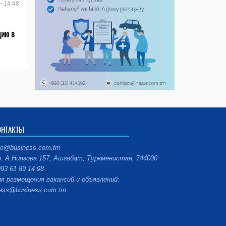
- 14:48
цию в
ОНТАКТЫ
fo@business.com.tm
. А.Ниязова 157, Ашгабат, Туркменистан, 744000
93 61 89 14 98
я размещения вакансий и объявлений:
ess@business.com.tm