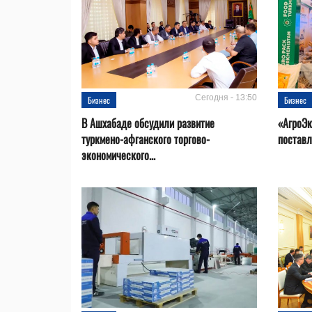
Сегодня - 13:50
Бизнес
Бизнес
В Ашхабаде обсудили развитие
«АгроЭк
туркмено-афганского торгово-
поставл
экономического...