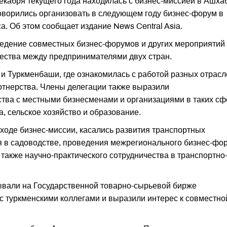
декабря текущего года находилась с бизнес-миссией в Ашха
говорились организовать в следующем году бизнес-форум в
а. Об этом сообщает издание News Central Asia.
ведение совместных бизнес-форумов и других мероприятий
ества между предпринимателями двух стран.
и Туркменбаши, где ознакомилась с работой разных отрасл
ртнерства. Члены делегации также выразили
ства с местными бизнесменами и организациями в таких сф
, сельское хозяйство и образование.
ходе бизнес-миссии, касались развития транспортных
я в садоводстве, проведения межрегионального бизнес-фо
 также научно-практического сотрудничества в транспортно
ывали на Государственной товарно-сырьевой бирже
 с туркменскими коллегами и выразили интерес к совместно