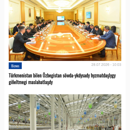
28.07.2026 - 10:03
Biznes
Türkmenistan bilen Özbegistan söwda-ykdysady hyzmatdaşlygy
giňeltmegi maslahatlaşdy