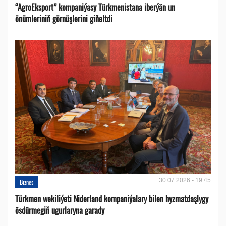
“AgroEksport” kompaniýasy Türkmenistana iberýän un
önümleriniň görnüşlerini giňeltdi
30.07.2026 - 19:45
Biznes
Türkmen wekiliýeti Niderland kompaniýalary bilen hyzmatdaşlygy
ösdürmegiň ugurlaryna garady