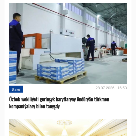
28.07.2026 - 16:53
Biznes
Özbek wekiliýeti gurluşyk harytlaryny öndürýän türkmen
kompaniýalary bilen tanyşdy