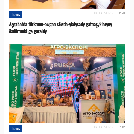
06.08.2026 - 13:50
Biznes
Aşgabatda türkmen-owgan söwda-ykdysady gatnaşyklaryny
ösdürmeklige garaldy
05.08.2026 - 11:02
Biznes