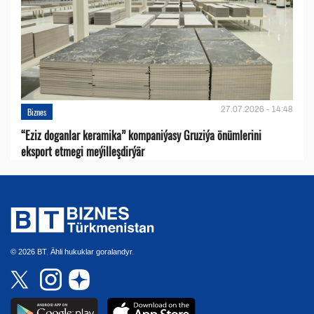
27.07.2026 - 14:48
Biznes
“Eziz doganlar keramika” kompaniýasy Gruziýa önümlerini
eksport etmegi meýilleşdirýär
© 2026 BT. Ähli hukuklar goralandyr.