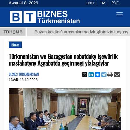
Awgust 8, 2026
ENG
TM
РУС
Toggl
navig
МТ
$12
TDHÇMB
Buýan köküniň arassalanmadyk glisirrizin turşusy (t.)
Biznes
Türkmenistan we Gazagystan nobatdaky işewürlik
maslahatyny Aşgabatda geçirmegi ylalaşdylar
BIZNES TÜRKMENISTAN
13:45
14.12.2023