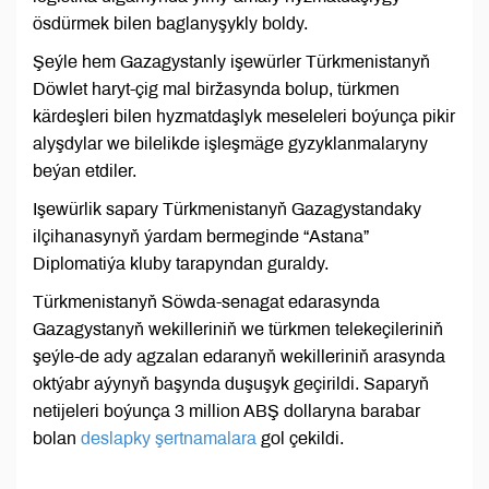
ösdürmek bilen baglanyşykly boldy.
Şeýle hem Gazagystanly işewürler Türkmenistanyň
Döwlet haryt-çig mal biržasynda bolup, türkmen
kärdeşleri bilen hyzmatdaşlyk meseleleri boýunça pikir
alyşdylar we bilelikde işleşmäge gyzyklanmalaryny
beýan etdiler.
Işewürlik sapary Türkmenistanyň Gazagystandaky
ilçihanasynyň ýardam bermeginde “Astana”
Diplomatiýa kluby tarapyndan guraldy.
Türkmenistanyň Söwda-senagat edarasynda
Gazagystanyň wekilleriniň we türkmen telekeçileriniň
şeýle-de ady agzalan edaranyň wekilleriniň arasynda
oktýabr aýynyň başynda duşuşyk geçirildi. Saparyň
netijeleri boýunça 3 million ABŞ dollaryna barabar
bolan
deslapky şertnamalara
gol çekildi.