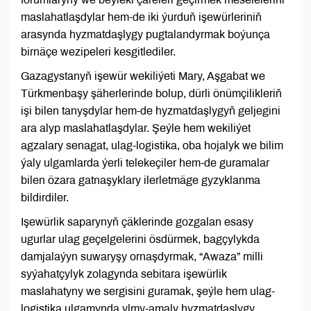
maslahatlaşdylar hem-de iki ýurduň işewürleriniň
arasynda hyzmatdaşlygy pugtalandyrmak boýunça
birnäçe wezipeleri kesgitlediler.
Gazagystanyň işewür wekiliýeti Mary, Aşgabat we
Türkmenbaşy şäherlerinde bolup, dürli önümçilikleriň
işi bilen tanyşdylar hem-de hyzmatdaşlygyň geljegini
ara alyp maslahatlaşdylar. Şeýle hem wekiliýet
agzalary senagat, ulag-logistika, oba hojalyk we bilim
ýaly ulgamlarda ýerli telekeçiler hem-de guramalar
bilen özara gatnaşyklary ilerletmäge gyzyklanma
bildirdiler.
Işewürlik saparynyň çäklerinde gozgalan esasy
ugurlar ulag geçelgelerini ösdürmek, bagçylykda
damjalaýyn suwaryşy ornaşdyrmak, “Awaza” milli
syýahatçylyk zolagynda sebitara işewürlik
maslahatyny we sergisini guramak, şeýle hem ulag-
logistika ulgamynda ylmy-amaly hyzmatdaşlygy