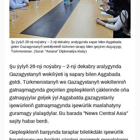
Şu ýylyň 28-nji noýabry – 2-nji dekabry aralygynda sapar bilen Aşgabada
gelen Gazagystanyň wekiliýetiniň türkmen tarapy bilen geçiren duşuşygy,
Türkmenistan. (Surat: "Astana" Diplomatiýa kluby)
Şu ýylyň 28-nji noýabry – 2-nji dekabry aralygynda
Gazagystanyň wekiliýeti iş sapary bilen Aşgabada
geldi. Türkmenistanyň we Gazagystanyň wekilleriniň
gatnaşmagynda geçirilen gepleşikleriň çäklerinde oňa
gatnaşyjylar geljek ýyl Aşgabatda gazagystanly
işewürleriň gatnaşmagynda işewürlik maslahatyny
guramagy ylalaşdylar. Bu barada ”News Central Asia”
saýty habar berdi.
Gepleşikleriň barşynda taraplar bilelikdäki işewürlik
forumlaryny we beýleki çäreleri geçirmek meselelerini