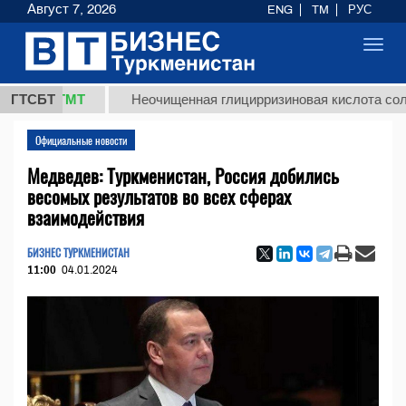
Август 7, 2026
ENG
TM
РУС
Toggl
navig
,8 ТМТ
ГТСБТ
Неочищенная глицирризиновая кислота солодково
Официальные новости
Медведев: Туркменистан, Россия добились
весомых результатов во всех сферах
взаимодействия
БИЗНЕС ТУРКМЕНИСТАН
11:00
04.01.2024