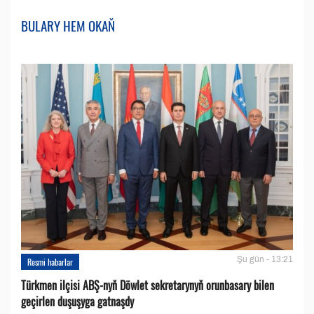
BULARY HEM OKAŇ
Şu gün - 13:21
Resmi habarlar
Türkmen ilçisi ABŞ-nyň Döwlet sekretarynyň orunbasary bilen
geçirlen duşuşyga gatnaşdy