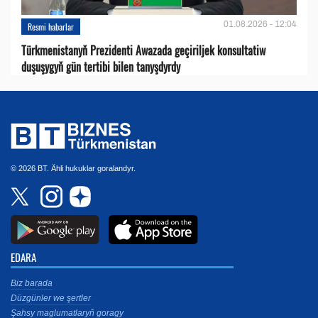
01.08.2026 - 12:04
Resmi habarlar
Türkmenistanyň Prezidenti Awazada geçiriljek konsultatiw
duşuşygyň gün tertibi bilen tanyşdyrdy
© 2026 BT. Ähli hukuklar goralandyr.
EDARA
Biz barada
Düzgünler we şertler
Şahsy maglumatlaryň goragy