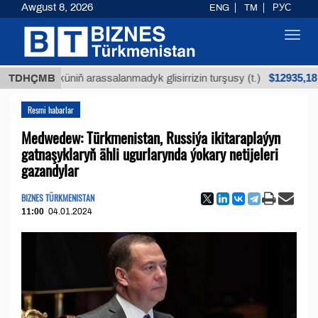
Awgust 8, 2026
ENG
TM
РУС
Toggl
navig
$12935,18
an köküniň arassalanmadyk glisirrizin turşusy (t.)
TDHÇMB
Resmi habarlar
Medwedew: Türkmenistan, Russiýa ikitaraplaýyn
gatnaşyklaryň ähli ugurlarynda ýokary netijeleri
gazandylar
BIZNES TÜRKMENISTAN
11:00
04.01.2024