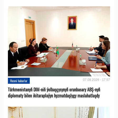
07.08.2026 - 17:57
Resmi habarlar
Türkmenistanyň DIM-niň ýolbaşçysynyň orunbasary ABŞ-nyň
diplomaty bilen ikitaraplaýyn hyzmatdaşlygy maslahatlaşdy