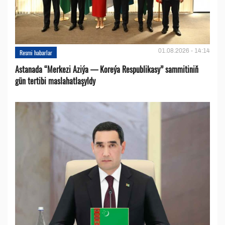
01.08.2026 - 14:14
Resmi habarlar
Astanada “Merkezi Aziýa — Koreýa Respublikasy” sammitiniň
gün tertibi maslahatlaşyldy