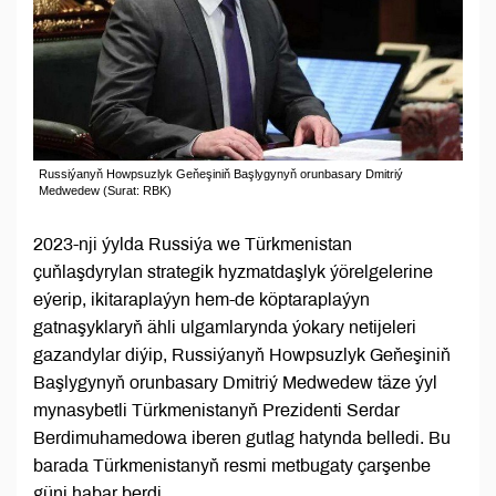
Russiýanyň Howpsuzlyk Geňeşiniň Başlygynyň orunbasary Dmitriý
Medwedew (Surat: RBK)
2023-nji ýylda Russiýa we Türkmenistan
çuňlaşdyrylan strategik hyzmatdaşlyk ýörelgelerine
eýerip, ikitaraplaýyn hem-de köptaraplaýyn
gatnaşyklaryň ähli ulgamlarynda ýokary netijeleri
gazandylar diýip, Russiýanyň Howpsuzlyk Geňeşiniň
Başlygynyň orunbasary Dmitriý Medwedew täze ýyl
mynasybetli Türkmenistanyň Prezidenti Serdar
Berdimuhamedowa iberen gutlag hatynda belledi. Bu
barada Türkmenistanyň resmi metbugaty çarşenbe
güni habar berdi.