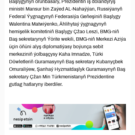
Başlygynyň orunbasary, Prezidentiň iş dolandyryş
ministri Mansur bin Zaýed AL-Nahaýýan, Russiýanyň
Federal Ýygnagynyň Federasiýa Geňeşiniň Başlygy
Walentina Matwiýenko, Ählihytaý ýygnagynyň
hemişelik komitetiniň Başlygy Çžao Leszi, BMG-niň
Baş sekretarynyň Ýörite wekili, BMG-niň Merkezi Aziýa
üçin öňüni alyş diplomatiýasy boýunça sebit
merkeziniň ýolbaşçysy Kaha Imnadze, Türki
Döwletleriň Guramasynyň Baş sekretary Kubanyçbek
Omuraliýew, Şanhaý Hyzmatdaşlyk Guramasynyň Baş
sekretary Çžan Min Türkmenistanyň Prezidentine
gutlag hatlaryny iberdiler.