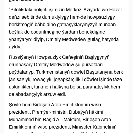
“Bilelikdäki netijeli işimiziň Merkezi Aziýada we Hazar
deňzi sebitinde durnuklylygy hem-de howpsuzlygy
berkitmegiň bähbidine gatnaşyklarymyzyň mundan
beýläk-de ösdürilmegine ýardam berjekdigine
ynanýaryn” diýip, Dmitriý Medwedew gutlag hatynda
aýtdy.
Russiýanyň Howpsuzlyk Geňeşiniň Başlygynyň
orunbasary Dmitriý Medwedew şu pursatdan
peýdalanyp, Türkmenistanyň döwlet Baştutanyna berk
jan saglyk, rowaçlyk, jogapkärçilikli döwlet işinde täze
üstünlikleri, türkmen halkyna bolsa parahatçylyk hem-
de abadançylyk arzuw etdi.
Şeýle hem Birleşen Arap Emirlikleriniň wise-
prezidenti, Premýer-ministri, Dubaýyň häkimi
Muhammed bin Raşid AL-Maktum, Birleşen Arap
Emirlikleriniň wise-prezidenti, Ministrler Kabinetiniň