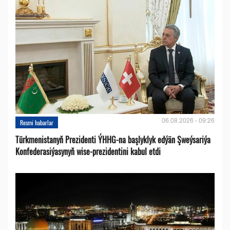
06.08.2026 - 09:26
Resmi habarlar
Türkmenistanyň Prezidenti ÝHHG-na başlyklyk edýän Şweýsariýa
Konfederasiýasynyň wise-prezidentini kabul etdi