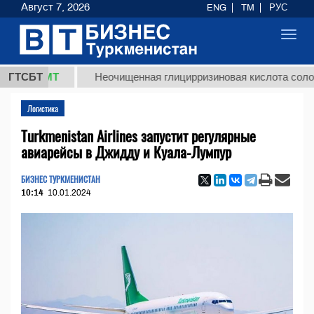
Август 7, 2026
ENG
TM
РУС
Toggl
navig
 ТМТ
ГТСБТ
Неочищенная глицирризиновая кислота солодкового
Логистика
Turkmenistan Airlines запустит регулярные
авиарейсы в Джидду и Куала-Лумпур
БИЗНЕС ТУРКМЕНИСТАН
10:14
10.01.2024