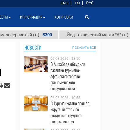
ENG
TM
РУС
ДЕРЫ
ИНФОРМАЦИЯ
КОТИРОВКИ
$300
$86 0
ернистый (т.)
Йод технический марки "А" (т.)
НОВОСТИ
ПОКАЗАТЬ ВСЕ
06.08.2026 - 13:50
В Ашхабаде обсудили
н
развитие туркмено-
афганского торгово-
экономического
сотрудничества
06.08.2026 - 10:55
В Туркменистане прошёл
«круглый стол» по
поддержке грудного
вскармливания