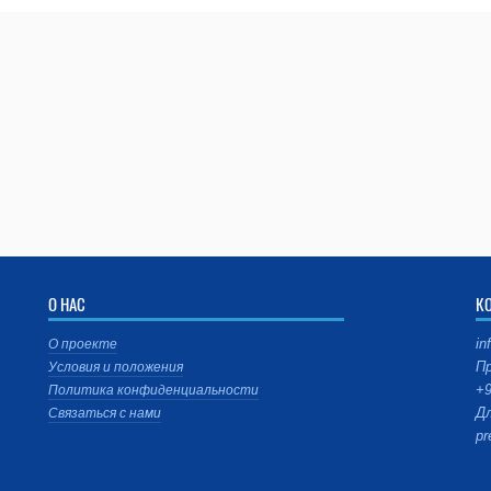
О НАС
К
in
О проекте
Пр
Условия и положения
+9
Политика конфиденциальности
Дл
Связаться с нами
pr