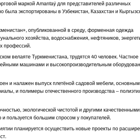
орговой маркой Amantaý для представителей различных
о была экспортированы в Узбекистан, Казахстан и Кыргызс
кменистан», опубликованной в среду, форменная одежда
нального хозяйства, водоснабжения, нефтяников, энергет
ых профессий.
ком велаяте Туркменистана, трудятся 40 человек. Частное
вейными машинами и высокопроизводительным оборудова
воен и налажен выпуск плетёной садовой мебели, основным
иалы, и полимеры отечественного производства – полиэти
очностью, экологической чистотой и другими качественными
 и пользуется большим спросом у покупателей.
иятии планируется осуществить новые проекты по расшир
ст.