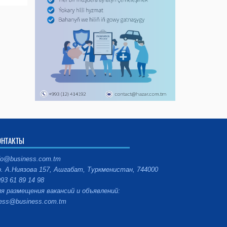
ОНТАКТЫ
fo@business.com.tm
. А.Ниязова 157, Ашгабат, Туркменистан, 744000
93 61 89 14 98
я размещения вакансий и объявлений:
ess@business.com.tm