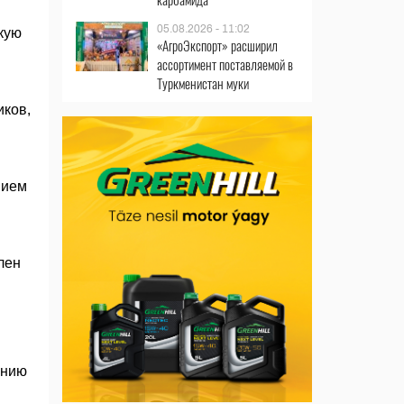
05.08.2026 - 11:02
кую
«АгроЭкспорт» расширил
ассортимент поставляемой в
Туркменистан муки
иков,
нием
лен
ению