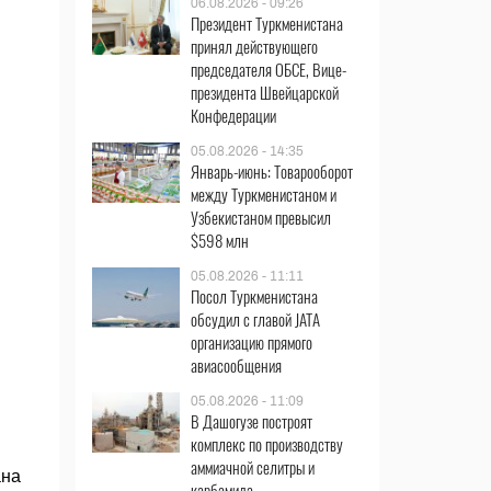
06.08.2026 - 09:26
Президент Туркменистана
принял действующего
председателя ОБСЕ, Вице-
президента Швейцарской
Конфедерации
05.08.2026 - 14:35
Январь-июнь: Товарооборот
между Туркменистаном и
Узбекистаном превысил
$598 млн
05.08.2026 - 11:11
Посол Туркменистана
обсудил с главой JATA
организацию прямого
авиасообщения
05.08.2026 - 11:09
В Дашогузе построят
комплекс по производству
аммиачной селитры и
ана
карбамида