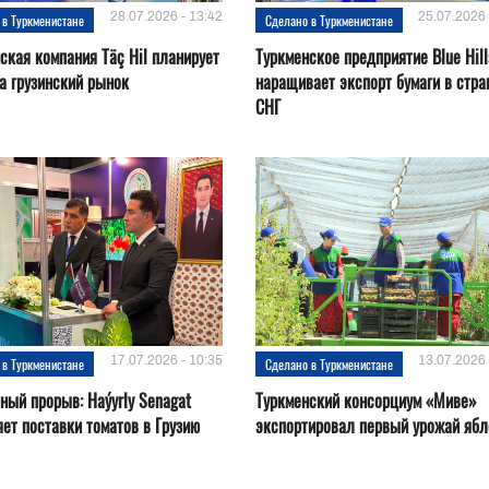
28.07.2026 - 13:42
25.07.2026 
 в Туркменистане
Сделано в Туркменистане
ская компания Täç Hil планирует
Туркменское предприятие Blue Hill
а грузинский рынок
наращивает экспорт бумаги в стр
СНГ
17.07.2026 - 10:35
13.07.2026 
 в Туркменистане
Сделано в Туркменистане
ный прорыв: Haýyrly Senagat
Туркменский консорциум «Миве»
ет поставки томатов в Грузию
экспортировал первый урожай ябл