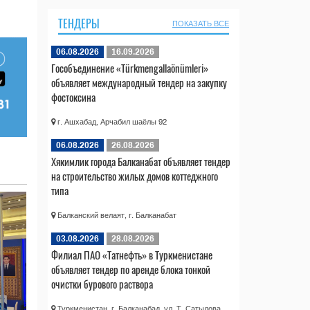
ТЕНДЕРЫ
ПОКАЗАТЬ ВСЕ
06.08.2026
16.09.2026
Гособъединение «Türkmengallaönümleri»
объявляет международный тендер на закупку
фостоксина
г. Ашхабад, Арчабил шаёлы 92
06.08.2026
26.08.2026
Хякимлик города Балканабат объявляет тендер
на строительство жилых домов коттеджного
типа
Балканский велаят, г. Балканабат
03.08.2026
28.08.2026
Филиал ПАО «Татнефть» в Туркменистане
объявляет тендер по аренде блока тонкой
очистки бурового раствора
Туркменистан, г. Балканабад, ул. Т. Сатылова,