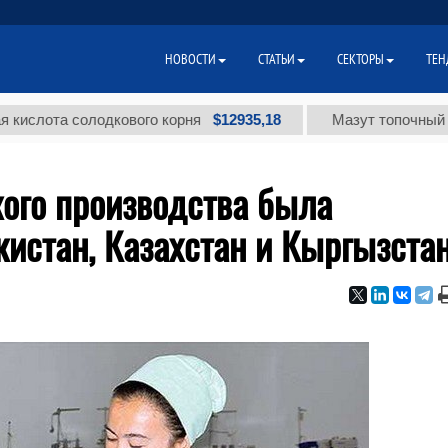
НОВОСТИ
СТАТЬИ
СЕКТОРЫ
ТЕН
$12935,18
ота солодкового корня
Мазут топочный малос
ого производства была
кистан, Казахстан и Кыргызста