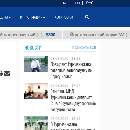
ENG
TM
РУС
ДЕРЫ
ИНФОРМАЦИЯ
КОТИРОВКИ
$300
$86 
ернистый (т.)
Йод технический марки "А" (т.)
НОВОСТИ
ПОКАЗАТЬ ВСЕ
08.08.2026 - 11:23
Президент Туркменистана
совершил велопрогулку по
берегу Каспия
07.08.2026 - 17:57
Замглавы МИД
Туркменистана и дипломат
США обсудили двустороннее
сотрудничество
07.08.2026 - 13:45
В Туркменистане