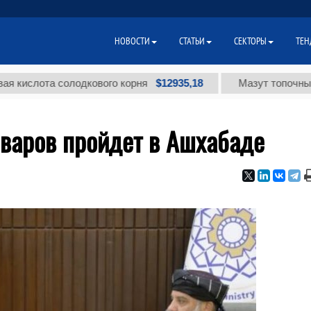
НОВОСТИ
СТАТЬИ
СЕКТОРЫ
ТЕН
$12935,18
лота солодкового корня
Мазут топочный малос
оваров пройдет в Ашхабаде