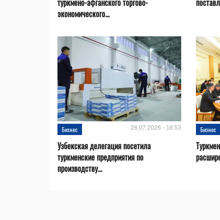
туркмено-афганского торгово-
поставл
экономического...
28.07.2026 - 16:53
Бизнес
Бизнес
Узбекская делегация посетила
Туркмен
туркменские предприятия по
расшире
производству...