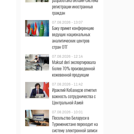
разработана онлайн-система
регистрации иностранных
граждан
07.08.2026 - 13:07
Баку примет конференцию
ведущих национальных
аналитических центров
стран ОТГ
07.08.2026 - 12:14
Maksat deri экспортировала
более 70% произведенной
кожевенной продукции
07.08.2026 - 11:42
Ираклий Кобахидзе отметил
важность сотрудничества с
Центральной Азией
07.08.2026 - 10:01
Посольство Беларуси в
Туркменистане переходит на
систему электронной записи