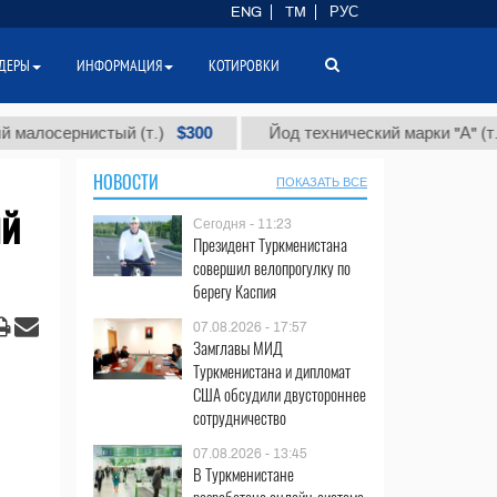
ENG
TM
РУС
ДЕРЫ
ИНФОРМАЦИЯ
КОТИРОВКИ
$300
$86 
ернистый (т.)
Йод технический марки "А" (т.)
НОВОСТИ
ПОКАЗАТЬ ВСЕ
ый
Сегодня - 11:23
Президент Туркменистана
совершил велопрогулку по
берегу Каспия
07.08.2026 - 17:57
Замглавы МИД
Туркменистана и дипломат
США обсудили двустороннее
сотрудничество
07.08.2026 - 13:45
В Туркменистане