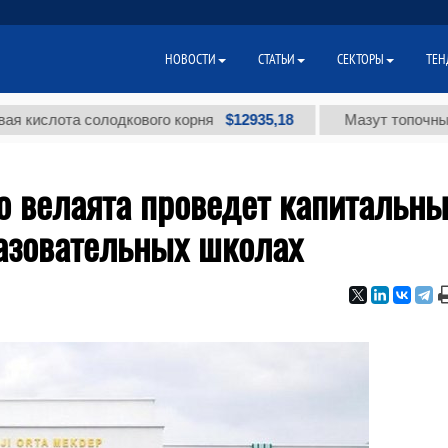
НОВОСТИ
СТАТЬИ
СЕКТОРЫ
ТЕН
$12935,18
лота солодкового корня
Мазут топочный малос
о велаята проведет капитальн
разовательных школах