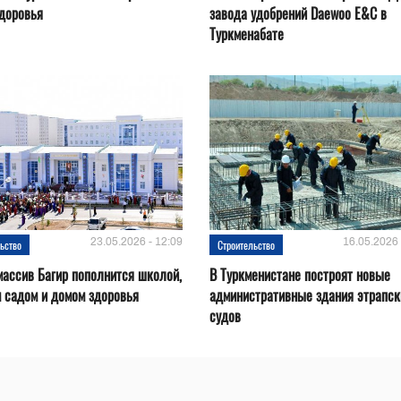
доровья
завода удобрений Daewoo E&C в
Туркменабате
23.05.2026 - 12:09
16.05.2026 
ьство
Строительство
ассив Багир пополнится школой,
В Туркменистане построят новые
 садом и домом здоровья
административные здания этрапск
судов