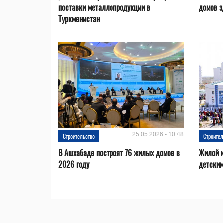
поставки металлопродукции в
домов з
Туркменистан
25.05.2026 - 10:48
Строительство
Строител
В Ашхабаде построят 76 жилых домов в
Жилой м
2026 году
детским