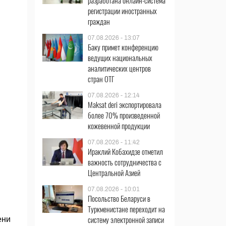
разработана онлайн-система
регистрации иностранных
граждан
07.08.2026 - 13:07
Баку примет конференцию
ведущих национальных
аналитических центров
стран ОТГ
07.08.2026 - 12:14
Maksat deri экспортировала
более 70% произведенной
кожевенной продукции
07.08.2026 - 11:42
Ираклий Кобахидзе отметил
важность сотрудничества с
Центральной Азией
07.08.2026 - 10:01
Посольство Беларуси в
Туркменистане переходит на
систему электронной записи
ени