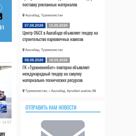
поставку рекламных материалов
Ашхабад, Туркменистан
07.08.2026
15.09.2026
Центр ОБСЕ в Ашхабаде объявляет тендер на
строительство парковочных навесов
Ашхабад, Туркменистан
08.08.2026
18.09.2026
ГК «Туркменнебит» повторно объявляет
международный тендер на закупку
материально-технических ресурсов
Туркменистан, г.Ашхабад, Арчабил шаёлы 56
ОТПРАВИТЬ НАМ НОВОСТИ
- 14:57
дку