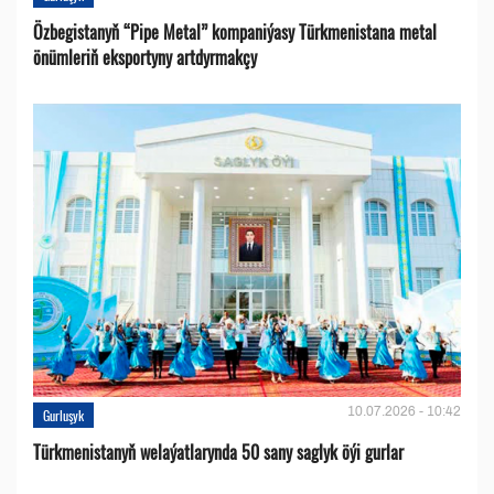
Özbegistanyň “Pipe Metal” kompaniýasy Türkmenistana metal
önümleriň eksportyny artdyrmakçy
10.07.2026 - 10:42
Gurluşyk
Türkmenistanyň welaýatlarynda 50 sany saglyk öýi gurlar