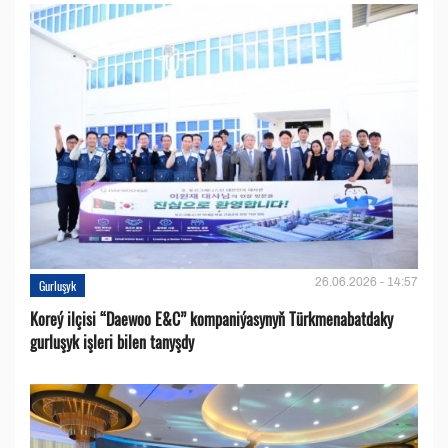
26.06.2026 - 14:57
Gurluşyk
Koreý ilçisi “Daewoo E&C” kompaniýasynyň Türkmenabatdaky
gurluşyk işleri bilen tanyşdy