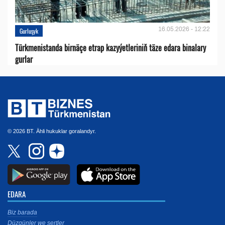
16.05.2026 - 12:22
Gurluşyk
Türkmenistanda birnäçe etrap kazyýetleriniň täze edara binalary
gurlar
© 2026 BT. Ähli hukuklar goralandyr.
EDARA
Biz barada
Düzgünler we şertler