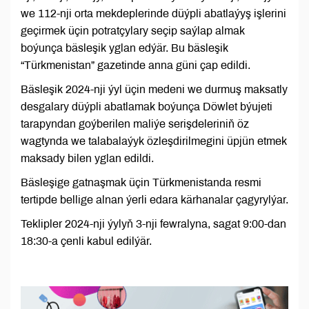
we 112-nji orta mekdeplerinde düýpli abatlaýyş işlerini
geçirmek üçin potratçylary seçip saýlap almak
boýunça bäsleşik yglan edýär. Bu bäsleşik
“Türkmenistan” gazetinde anna güni çap edildi.
Bäsleşik 2024-nji ýyl üçin medeni we durmuş maksatly
desgalary düýpli abatlamak boýunça Döwlet býujeti
tarapyndan goýberilen maliýe serişdeleriniň öz
wagtynda we talabalaýyk özleşdirilmegini üpjün etmek
maksady bilen yglan edildi.
Bäsleşige gatnaşmak üçin Türkmenistanda resmi
tertipde bellige alnan ýerli edara kärhanalar çagyrylýar.
Teklipler 2024-nji ýylyň 3-nji fewralyna, sagat 9:00-dan
18:30-a çenli kabul edilýär.