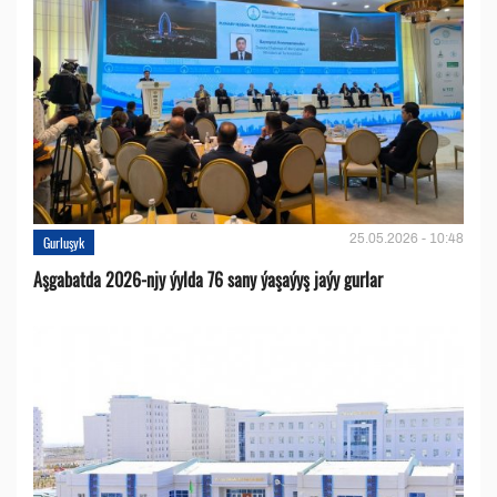
25.05.2026 - 10:48
Gurluşyk
Aşgabatda 2026-njy ýylda 76 sany ýaşaýyş jaýy gurlar