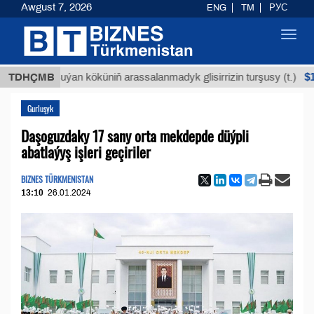
Awgust 7, 2026
ENG
TM
РУС
Toggl
navig
$12935,1
TDHÇMB
Buýan köküniň arassalanmadyk glisirrizin turşusy (t.)
Gurluşyk
Daşoguzdaky 17 sany orta mekdepde düýpli
abatlaýyş işleri geçiriler
BIZNES TÜRKMENISTAN
13:10
26.01.2024