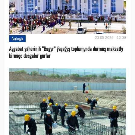
23.05.2026 - 12:09
Gurluşyk
Aşgabat şäheriniň “Bagyr” ýaşaýyş toplumynda durmuş maksatly
birnäçe desgalar gurlar