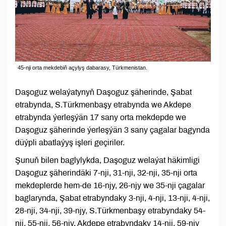
45-nji orta mekdebiň açylyş dabarasy, Türkmenistan.
Daşoguz welaýatynyň Daşoguz şäherinde, Şabat
etrabynda, S.Türkmenbaşy etrabynda we Akdepe
etrabynda ýerleşýän 17 sany orta mekdepde we
Daşoguz şäherinde ýerleşýän 3 sany çagalar bagynda
düýpli abatlaýyş işleri geçiriler.
Şunuň bilen baglylykda, Daşoguz welaýat häkimligi
Daşoguz şäherindäki 7-nji, 31-nji, 32-nji, 35-nji orta
mekdeplerde hem-de 16-njy, 26-njy we 35-nji çagalar
baglarynda, Şabat etrabyndaky 3-nji, 4-nji, 13-nji, 4-nji,
28-nji, 34-nji, 39-njy, S.Türkmenbaşy etrabyndaky 54-
nji, 55-nji, 56-njy, Akdepe etrabyndaky 14-nji, 59-njy