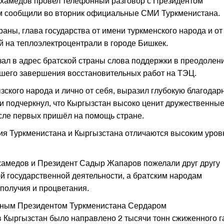
хамедов провел телефонный разговор с Президентом
 сообщили во вторник официальные СМИ Туркменистана.
аны, глава государства от имени туркменского народа и от
й на теплоэлектроцентрали в городе Бишкек.
л в адрес братской страны слова поддержки в преодолен
шего завершения восстановительных работ на ТЭЦ.
ского народа и лично от себя, выразил глубокую благодар
 и подчеркнул, что Кыргызстан высоко ценит дружественны
сле первых пришёл на помощь стране.
ния Туркменистана и Кыргызстана отличаются высоким уро
амедов и Президент Садыр Жапаров пожелали друг другу
ой государственной деятельности, а братским народам
ополучия и процветания.
анным Президентом Туркменистана Сердаром
 Кыргызстан было направлено 2 тысячи тонн сжиженного г