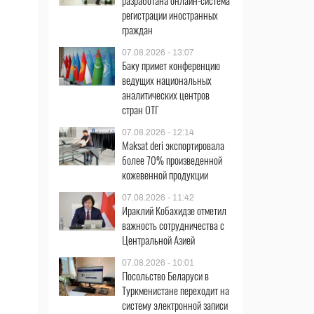
разработана онлайн-система
регистрации иностранных
граждан
07.08.2026 - 13:07
Баку примет конференцию
ведущих национальных
аналитических центров
стран ОТГ
07.08.2026 - 12:14
Maksat deri экспортировала
более 70% произведенной
кожевенной продукции
07.08.2026 - 11:42
Ираклий Кобахидзе отметил
важность сотрудничества с
Центральной Азией
07.08.2026 - 10:01
Посольство Беларуси в
Туркменистане переходит на
систему электронной записи