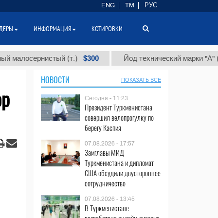
ENG
TM
РУС
ДЕРЫ
ИНФОРМАЦИЯ
КОТИРОВКИ
$300
$86
осернистый (т.)
Йод технический марки "А" (т.)
НОВОСТИ
ПОКАЗАТЬ ВСЕ
ор
Сегодня - 11:23
Президент Туркменистана
совершил велопрогулку по
берегу Каспия
07.08.2026 - 17:57
Замглавы МИД
Туркменистана и дипломат
США обсудили двустороннее
сотрудничество
07.08.2026 - 13:45
В Туркменистане