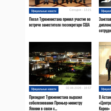
Сегодня - 13:21
Официальные новости
Официал
Посол Туркменистана принял участие во
Замгла
встрече заместителя госсекретаря США
диплом
сотрудн
02.08.2026 - 16:57
Официальные новости
Официал
Президент Туркменистана выразил
В Астан
соболезнования Премьер-министру
«Центр
Японии в связи с...
Корея»