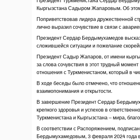
Президент Туркменистана Сердар Бердыму
Кыргызстана Садыром Жапаровым. Об этом
Поприветствовав ­лидера дружественной стр
лично выразил сочувствие в связи с аварие
Президент Сердар Бердымухамедов высказа
сложившейся ситуации и пожелание скорей
Президент Садыр Жапаров, от имени кыргыз
за слова сочувствия в этот трудный момент
отношения с Туркменистаном, который в чи
В ходе беседы было отмечено, что отноше
взаимопонимания и открытости.
В завершение Президент Сердар Бердымух
крепкого здоровья и успехов в ответственн
Туркменистана и Кыргызстана – мира, благ
В соответствии с Распоряжением, подпис
Бердымухамедовым, 3 февраля 2024 года в