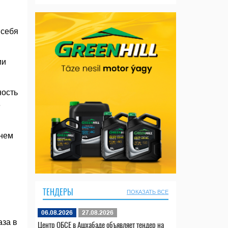
 себя
ии
ность
е
внем
ТЕНДЕРЫ
ПОКАЗАТЬ ВСЕ
06.08.2026
27.08.2026
аза в
Центр ОБСЕ в Ашхабаде объявляет тендер на