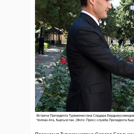
Встреча Президента Туркменистана Сердара Бердымухамедова
Чолпан-Ата, Кыргызстан. (Фото: Пресс-служба Президента Кыр