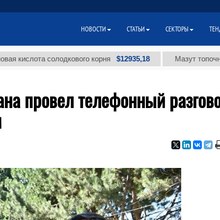
НОВОСТИ
СТАТЬИ
СЕКТОРЫ
ТЕН
$12935,18
слота солодкового корня
Мазут топочный мал
ана провел телефонный разгов
м