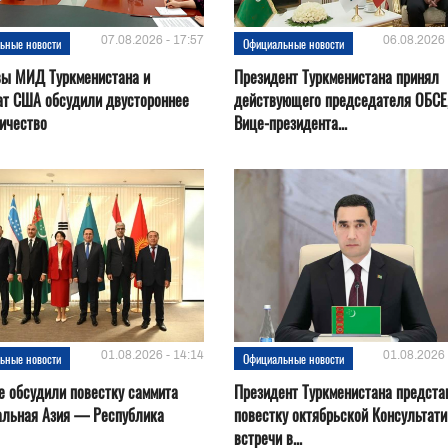
07.08.2026 - 17:57
06.08.2026 
ьные новости
Официальные новости
вы МИД Туркменистана и
Президент Туркменистана принял
ат США обсудили двустороннее
действующего председателя ОБСЕ
ичество
Вице-президента...
01.08.2026 - 14:14
01.08.2026 
ьные новости
Официальные новости
е обсудили повестку саммита
Президент Туркменистана предста
альная Азия — Республика
повестку октябрьской Консультат
встречи в...