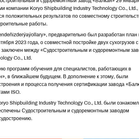
остроительный и судоремонтный завод «Балкан» 29 январ
 компании Koryo Shipbuilding Industry Technology Co., Ltd.,
тся положительных результатов по совместному строительст
троительные работы.
ndeňizderýaýollary», предварительно был разработан план 
ября 2023 года, о совместной постройке двух сухогрузов с
л заключен между «Судостроительным и судоремонтным за
ology Co., Ltd.
ию программ обучения для специалистов, работающих в
н», в ближайшем будущем. В дополнение к этому, были
троения и процесса получения сертификации завода «Бал
ами ISO.
yo Shipbuilding Industry Technology Co., Ltd. были ознаком
беспечены Судостроительным и судоремонтным заводом
судостроению.