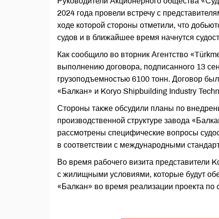
Руководители Акционерного общества «Суд
2024 года провели встречу с представителями
ходе которой стороны отметили, что добью
судов и в ближайшее время начнутся судос
Как сообщило во вторник Агентство «Türkme
выполнению договора, подписанного 13 сент
грузоподъемностью 6100 тонн. Договор бы
«Балкан» и Koryo Shipbuilding Industry Techn
Стороны также обсудили планы по внедрен
производственной структуре завода «Балка
рассмотрены специфические вопросы судос
в соответствии с международными стандарт
Во время рабочего визита представители Kor
с жилищными условиями, которые будут о
«Балкан» во время реализации проекта по 