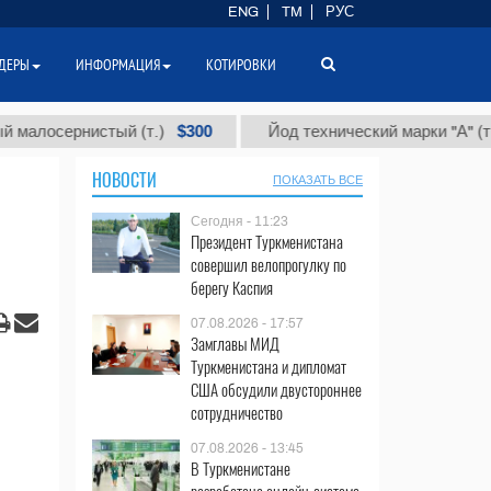
ENG
TM
РУС
ДЕРЫ
ИНФОРМАЦИЯ
КОТИРОВКИ
$300
$86 
ернистый (т.)
Йод технический марки "А" (т.)
НОВОСТИ
ПОКАЗАТЬ ВСЕ
Сегодня - 11:23
Президент Туркменистана
совершил велопрогулку по
берегу Каспия
07.08.2026 - 17:57
Замглавы МИД
Туркменистана и дипломат
США обсудили двустороннее
сотрудничество
07.08.2026 - 13:45
В Туркменистане