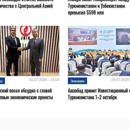
ичества с Центральной Азией
Туркменистаном и Узбекистаном
превысил $598 млн
31.07.2026 - 16:53
29.07.2026 
ка
Экономика
ский посол обсудил с главой
Ашхабад примет Инвестиционный 
упные экономические проекты
Туркменистана 1–2 октября