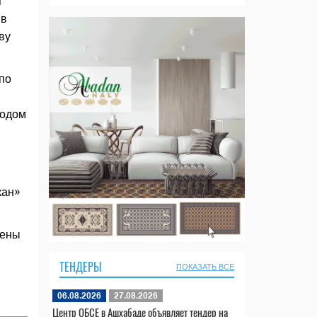
я
 в
ву
по
водом
кан»
лены
ТЕНДЕРЫ
ПОКАЗАТЬ ВСЕ
06.08.2026
27.08.2026
Центр ОБСЕ в Ашхабаде объявляет тендер на