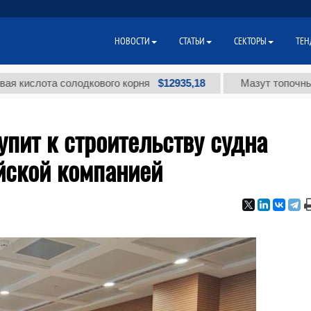
НОВОСТИ
СТАТЬИ
СЕКТОРЫ
ТЕН
$12935,18
лота солодкового корня
Мазут топочный малос
пит к строительству судна
йской компанией