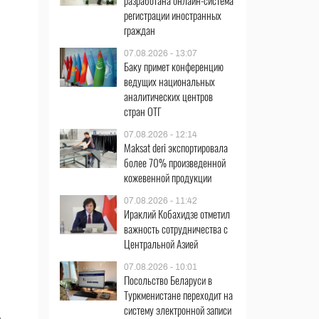
разработана онлайн-система
регистрации иностранных
граждан
07.08.2026 - 13:07
Баку примет конференцию
ведущих национальных
аналитических центров
стран ОТГ
07.08.2026 - 12:14
Maksat deri экспортировала
более 70% произведенной
кожевенной продукции
07.08.2026 - 11:42
Ираклий Кобахидзе отметил
важность сотрудничества с
Центральной Азией
07.08.2026 - 10:01
Посольство Беларуси в
Туркменистане переходит на
систему электронной записи