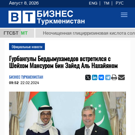
Август 8, 2026
ENG
TM
РУС
Toggl
navig
8 ТМТ
ГТСБТ
Неочищенная глицирризиновая кислота солодковог
Официальные новости
Гурбангулы Бердымухамедов встретился с
Шейхом Мансуром бин Зайед Аль Нахайяном
БИЗНЕС ТУРКМЕНИСТАН
09:52
22.02.2024