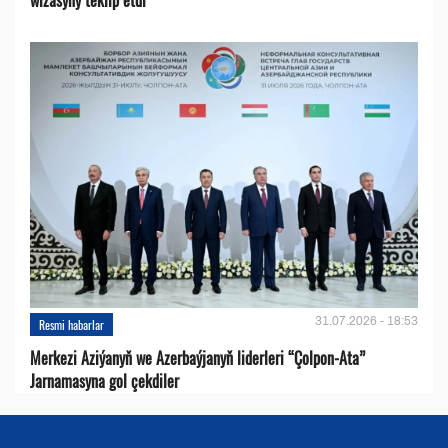
31.07.2026 - 18:53
Resmi habarlar
Merkezi Aziýanyň we Azerbaýjanyň liderleri “Çolpon-Ata”
Jarnamasyna gol çekdiler