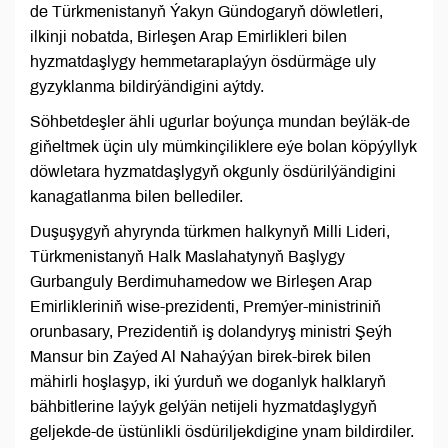
de Türkmenistanyň Ýakyn Gündogaryň döwletleri,
ilkinji nobatda, Birleşen Arap Emirlikleri bilen
hyzmatdaşlygy hemmetaraplaýyn ösdürmäge uly
gyzyklanma bildirýändigini aýtdy.
Söhbetdeşler ähli ugurlar boýunça mundan beýläk-de
giňeltmek üçin uly mümkinçiliklere eýe bolan köpýyllyk
döwletara hyzmatdaşlygyň okgunly ösdürilýändigini
kanagatlanma bilen bellediler.
Duşuşygyň ahyrynda türkmen halkynyň Milli Lideri,
Türkmenistanyň Halk Maslahatynyň Başlygy
Gurbanguly Berdimuhamedow we Birleşen Arap
Emirlikleriniň wise-prezidenti, Premýer-ministriniň
orunbasary, Prezidentiň iş dolandyryş ministri Şeýh
Mansur bin Zaýed Al Nahaýýan birek-birek bilen
mähirli hoşlaşyp, iki ýurduň we doganlyk halklaryň
bähbitlerine laýyk gelýän netijeli hyzmatdaşlygyň
geljekde-de üstünlikli ösdüriljekdigine ynam bildirdiler.