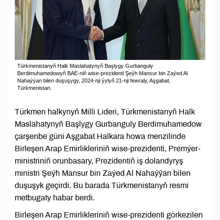
Türkmenistanyň Halk Maslahatynyň Başlygy Gurbanguly
Berdimuhamedowyň BAE-niň wise-prezidenti Şeýh Mansur bin Zaýed Al
Nahaýýan bilen duşuşygy, 2024-nji ýylyň 21-nji fewraly, Aşgabat,
Türkmenistan.
Türkmen halkynyň Milli Lideri, Türkmenistanyň Halk
Maslahatynyň Başlygy Gurbanguly Berdimuhamedow
çarşenbe güni Aşgabat Halkara howa menzilinde
Birleşen Arap Emirlikleriniň wise-prezidenti, Premýer-
ministriniň orunbasary, Prezidentiň iş dolandyryş
ministri Şeýh Mansur bin Zaýed Al Nahaýýan bilen
duşuşyk geçirdi. Bu barada Türkmenistanyň resmi
metbugaty habar berdi.
Birleşen Arap Emirlikleriniň wise-prezidenti görkezilen