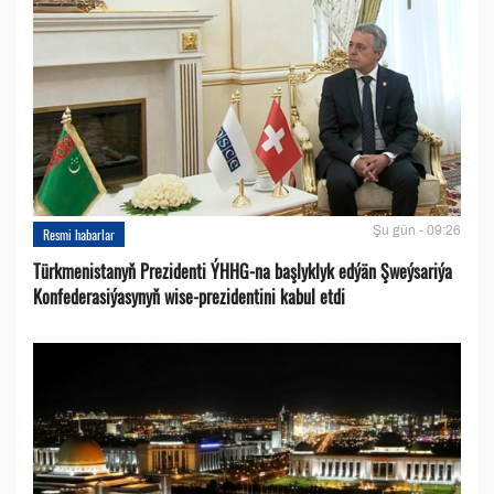
Şu gün - 09:26
Resmi habarlar
Türkmenistanyň Prezidenti ÝHHG-na başlyklyk edýän Şweýsariýa
Konfederasiýasynyň wise-prezidentini kabul etdi