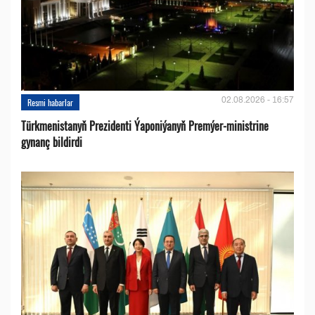
02.08.2026 - 16:57
Resmi habarlar
Türkmenistanyň Prezidenti Ýaponiýanyň Premýer-ministrine
gynanç bildirdi