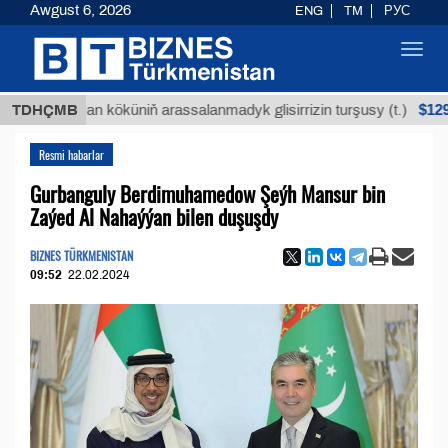
Awgust 6, 2026
ENG
TM
РУС
Toggl
navig
$12935,18
Buýan köküniň arassalanmadyk glisirrizin turşusy (t.)
TDHÇMB
Resmi habarlar
Gurbanguly Berdimuhamedow Şeýh Mansur bin
Zaýed Al Nahaýýan bilen duşuşdy
BIZNES TÜRKMENISTAN
09:52
22.02.2024