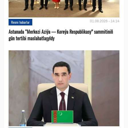
01.08.2026 - 14:14
Resmi habarlar
Astanada “Merkezi Aziýa — Koreýa Respublikasy” sammitiniň
gün tertibi maslahatlaşyldy