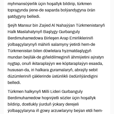
myhmansöýerlik üçin hoşallyk bildirip, türkmen
topragynda ýene-de saparda bolýandygyna örän
şatdygyny belledi.
Şeýh Mansur bin Zaýed Al Nahaýýan Türkmenistanyň
Halk Maslahatynyň Başlygy Gurbanguly
Berdimuhamedowa Birleşen Arap Emirlikleriniň
ýolbaşçylarynyň mähirli salamyny ýetirdi hem-de
Türkmenistan bilen döwletara hyzmatdaşlygyň
mundan beýläk-de giňeldilmeginiň ähmiýetini aýratyn
nygtap, onuň ikitaraplaýyn we köptaraplaýyn esasda,
hususan-da, iri halkara guramalaryň, abraýly sebit
düzümleriniň çäklerinde üstünlikli ösdürilýändigini
belledi.
Türkmen halkynyň Milli Lideri Gurbanguly
Berdimuhamedow hoşniýetli sözler üçin hoşallyk
bildirip, dostlukly ýurduň ýokary derejeli
ýolbaşçylaryna iň gowy arzuwlaryny beýan etdi hem-