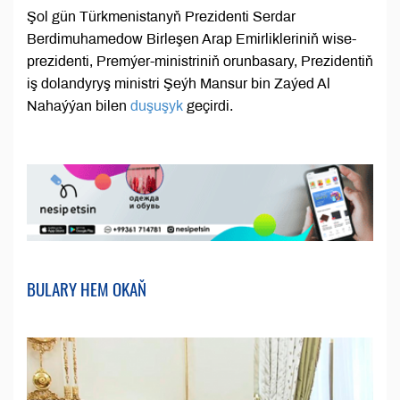
Şol gün Türkmenistanyň Prezidenti Serdar
Berdimuhamedow Birleşen Arap Emirlikleriniň wise-
prezidenti, Premýer-ministriniň orunbasary, Prezidentiň
iş dolandyryş ministri Şeýh Mansur bin Zaýed Al
Nahaýýan bilen
duşuşyk
geçirdi.
BULARY HEM OKAŇ