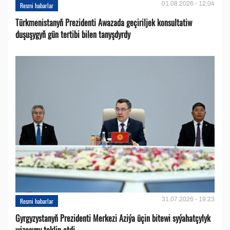
01.08.2026 - 12:04
Resmi habarlar
Türkmenistanyň Prezidenti Awazada geçiriljek konsultatiw
duşuşygyň gün tertibi bilen tanyşdyrdy
31.07.2026 - 19:23
Resmi habarlar
Gyrgyzystanyň Prezidenti Merkezi Aziýa üçin bitewi syýahatçylyk
wizasyny teklip etdi