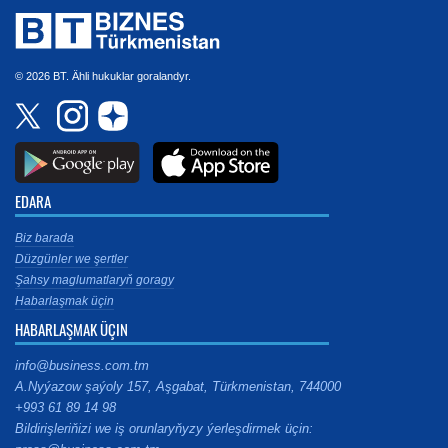
© 2026 BT. Ähli hukuklar goralandyr.
EDARA
Biz barada
Düzgünler we şertler
Şahsy maglumatlaryň goragy
Habarlaşmak üçin
HABARLAŞMAK ÜÇIN
info@business.com.tm
A.Nyýazow şaýoly 157, Aşgabat, Türkmenistan, 744000
+993 61 89 14 98
Bildirişleriňizi we iş orunlaryňyzy ýerleşdirmek üçin: