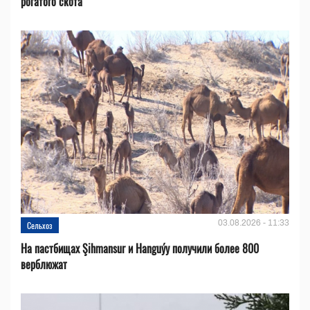
рогатого скота
03.08.2026 - 11:33
Сельхоз
На пастбищах Şihmansur и Hanguýy получили более 800
верблюжат