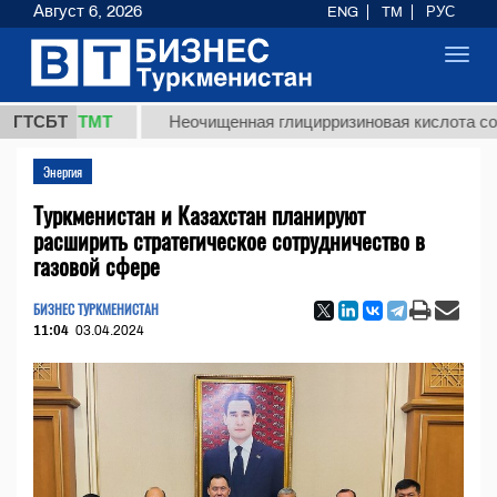
Август 6, 2026
ENG
TM
РУС
Toggl
navig
7,8 ТМТ
ГТСБТ
Неочищенная глицирризиновая кислота солодков
Энергия
Туркменистан и Казахстан планируют
расширить стратегическое сотрудничество в
газовой сфере
БИЗНЕС ТУРКМЕНИСТАН
11:04
03.04.2024