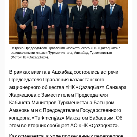
Встреча Председателя Правления казахстанского «НК «QazaqGaz» с
официальными лицами Туркменистана, Ашхабад, Туркменистан
(Фото«НК «QazaqGaz»).
В рамках визита в Ашхабад состоялись встречи
Председателя Правления казахстанского
акционерного общества «НК «QazaqGaz» Санжара
Жаркешова с Заместителем Председателя
Кабинета Министров Туркменистана Батыром
Амановым и с Председателем Государственного
концерна «Türkmengaz» Максатом Бабаевым. Об
этом во вторник сообщает АО «НК «QazaqGaz».
Как отмечается, в ходе проведенных переговоров