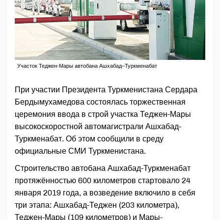
Участок Теджен-Мары автобана Ашхабад–Туркменабат
При участии Президента Туркменистана Сердара
Бердымухамедова состоялась торжественная
церемония ввода в строй участка Теджен-Мары
высокоскоростной автомагистрали Ашхабад-
Туркменабат. Об этом сообщили в среду
официальные СМИ Туркменистана.
Строительство автобана Ашхабад-Туркменабат
протяжённостью 600 километров стартовало 24
января 2019 года, а возведение включило в себя
три этапа: Ашхабад-Теджен (203 километра),
Теджен-Мары (109 километров) и Мары-