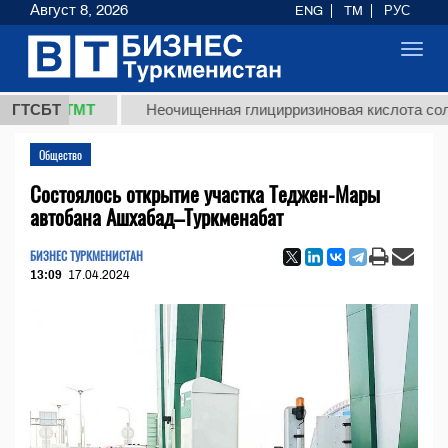
Август 8, 2026
ENG
TM
РУС
Toggl
navig
,8 ТМТ
ГТСБТ
Неочищенная глицирризиновая кислота солодково
Общество
Состоялось открытие участка Теджен-Мары
автобана Ашхабад–Туркменабат
БИЗНЕС ТУРКМЕНИСТАН
13:09
17.04.2024