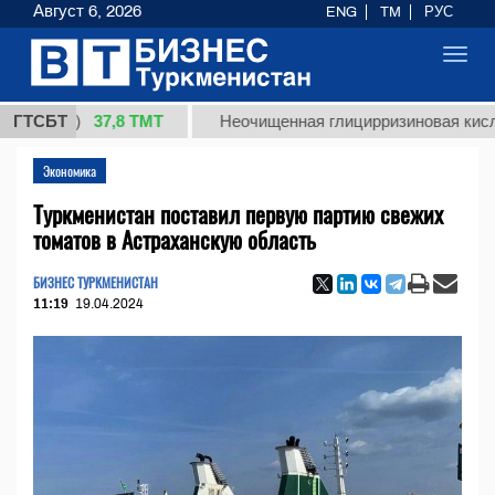
Август 6, 2026
ENG
TM
РУС
Toggl
navig
37,8 ТМТ
кг.)
ГТСБТ
Неочищенная глицирризиновая кислота со
Экономика
Туркменистан поставил первую партию свежих
томатов в Астраханскую область
БИЗНЕС ТУРКМЕНИСТАН
11:19
19.04.2024