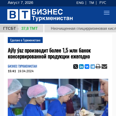
Август 7, 2026
ENG
TM
РУС
Toggl
navig
37,8 ТМТ
г.)
ГТСБТ
Неочищенная глицирризиновая кислота сол
Сделано в Туркменистане
Aýly ýaz производит более 1,5 млн банок
консервированной продукции ежегодно
БИЗНЕС ТУРКМЕНИСТАН
15:41
19.04.2024