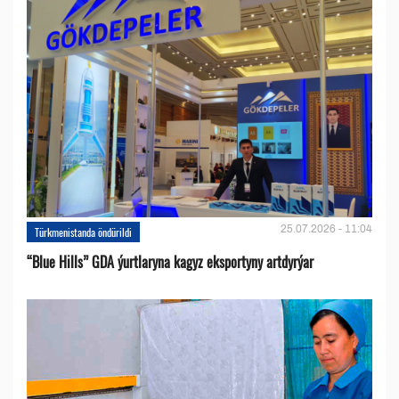
25.07.2026 - 11:04
Türkmenistanda öndürildi
“Blue Hills” GDA ýurtlaryna kagyz eksportyny artdyrýar