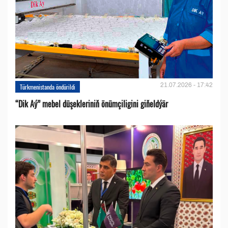
21.07.2026 - 17:42
Türkmenistanda öndürildi
“Dik Aý” mebel düşekleriniň önümçiligini giňeldýär