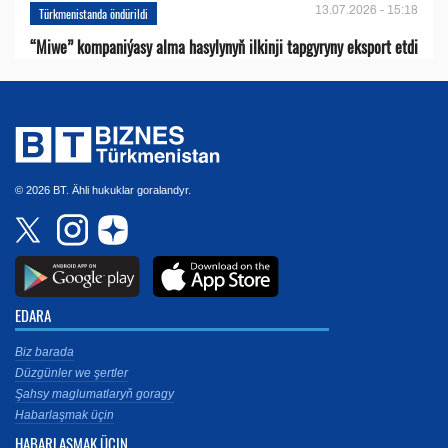
13.07.2026 - 15:18
Türkmenistanda öndürildi
“Miwe” kompaniýasy alma hasylynyň ilkinji tapgyryny eksport etdi
© 2026 BT. Ähli hukuklar goralandyr.
EDARA
Biz barada
Düzgünler we şertler
Şahsy maglumatlaryň goragy
Habarlaşmak üçin
HABARLAŞMAK ÜÇIN