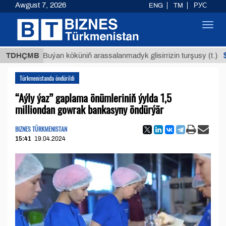
Awgust 7, 2026
ENG
TM
РУС
Toggl
navig
$12935,
TDHÇMB
Buýan köküniň arassalanmadyk glisirrizin turşusy (t.)
Türkmenistanda öndürildi
“Aýly ýaz” gaplama önümleriniň ýylda 1,5
milliondan gowrak bankasyny öndürýär
BIZNES TÜRKMENISTAN
15:41
19.04.2024