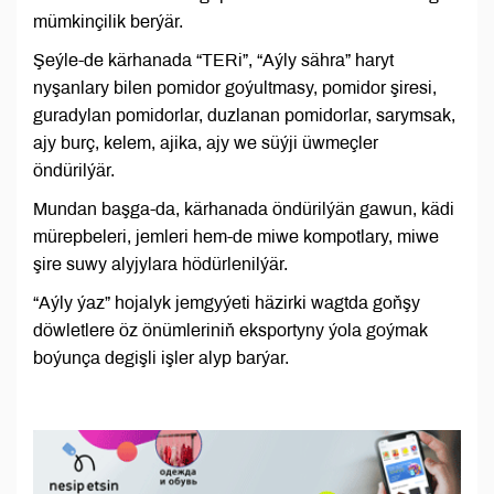
mümkinçilik berýär.
Şeýle-de kärhanada “TERi”, “Aýly sähra” haryt
nyşanlary bilen pomidor goýultmasy, pomidor şiresi,
guradylan pomidorlar, duzlanan pomidorlar, sarymsak,
ajy burç, kelem, ajika, ajy we süýji üwmeçler
öndürilýär.
Mundan başga-da, kärhanada öndürilýän gawun, kädi
mürepbeleri, jemleri hem-de miwe kompotlary, miwe
şire suwy alyjylara hödürlenilýär.
“Aýly ýaz” hojalyk jemgyýeti häzirki wagtda goňşy
döwletlere öz önümleriniň eksportyny ýola goýmak
boýunça degişli işler alyp barýar.