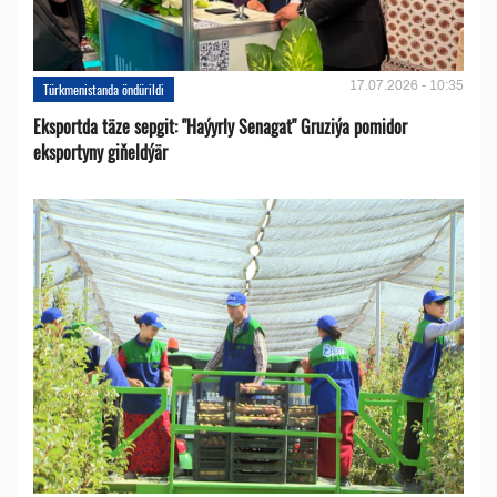
17.07.2026 - 10:35
Türkmenistanda öndürildi
Eksportda täze sepgit: "Haýyrly Senagat" Gruziýa pomidor
eksportyny giňeldýär