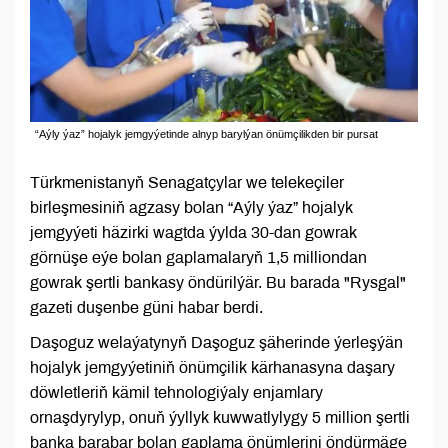
“Aýly ýaz” hojalyk jemgyýetinde alnyp barylýan önümçilikden bir pursat
Türkmenistanyň Senagatçylar we telekeçiler
birleşmesiniň agzasy bolan “Aýly ýaz” hojalyk
jemgyýeti häzirki wagtda ýylda 30-dan gowrak
görnüşe eýe bolan gaplamalaryň 1,5 milliondan
gowrak şertli bankasy öndürilýär. Bu barada "Rysgal"
gazeti duşenbe güni habar berdi.
Daşoguz welaýatynyň Daşoguz şäherinde ýerleşýän
hojalyk jemgyýetiniň önümçilik kärhanasyna daşary
döwletleriň kämil tehnologiýaly enjamlary
ornaşdyrylyp, onuň ýyllyk kuwwatlylygy 5 million şertli
banka barabar bolan gaplama önümlerini öndürmäge