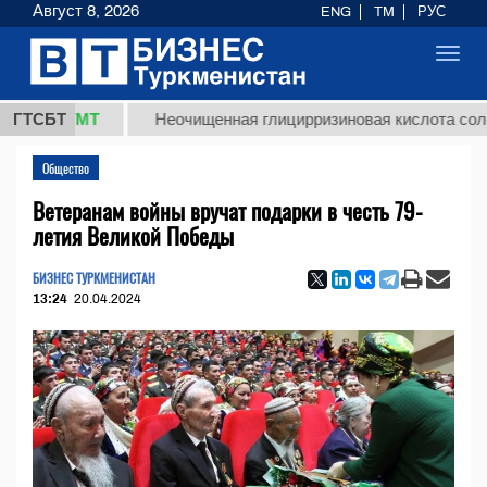
Август 8, 2026
ENG
TM
РУС
Toggl
navig
,8 ТМТ
ГТСБТ
Неочищенная глицирризиновая кислота солодково
Общество
Ветеранам войны вручат подарки в честь 79-
летия Великой Победы
БИЗНЕС ТУРКМЕНИСТАН
13:24
20.04.2024