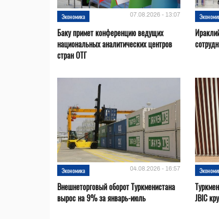
07.08.2026 - 13:07
Экономика
Экономи
Баку примет конференцию ведущих
Ираклий
национальных аналитических центров
сотрудн
стран ОТГ
04.08.2026 - 16:57
Экономика
Экономи
Внешнеторговый оборот Туркменистана
Туркмен
вырос на 9% за январь-июль
JBIC кр