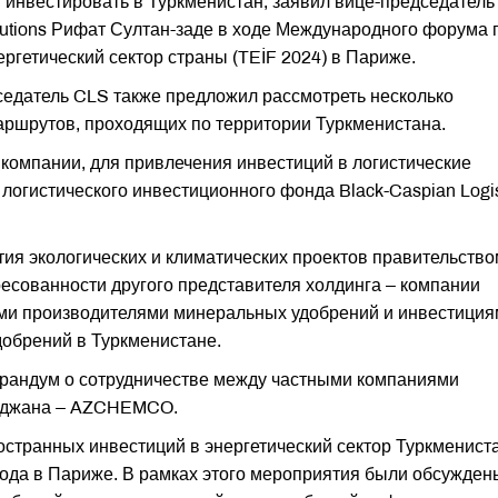
инвестировать в Туркменистан, заявил вице-председатель
olutions Рифат Султан-заде в ходе Международного форума 
ргетический сектор страны (TEİF 2024) в Париже.
дседатель CLS также предложил рассмотреть несколько
аршрутов, проходящих по территории Туркменистана.
компании, для привлечения инвестиций в логистические
логистического инвестиционного фонда Black-Caspian Logis
тия экологических и климатических проектов правительство
ресованности другого представителя холдинга – компании
ми производителями минеральных удобрений и инвестиция
добрений в Туркменистане.
рандум о сотрудничестве между частными компаниями
айджана – AZCHEMCO.
транных инвестиций в энергетический сектор Туркменист
 года в Париже. В рамках этого мероприятия были обсужден