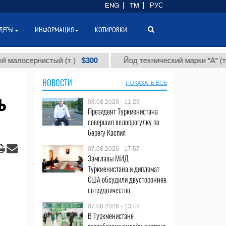
ENG
TM
РУС
ДЕРЫ
ИНФОРМАЦИЯ
КОТИРОВКИ
$300
$86 
ернистый (т.)
Йод технический марки "А" (т.)
НОВОСТИ
ПОКАЗАТЬ ВСЕ
ь
08.08.2026 - 11:23
Президент Туркменистана
совершил велопрогулку по
берегу Каспия
07.08.2026 - 17:57
Замглавы МИД
Туркменистана и дипломат
США обсудили двустороннее
сотрудничество
07.08.2026 - 13:45
В Туркменистане