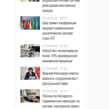
разработана онлайн-система
регистрации иностранных
граждан
07.08.2026 - 13:07
Баку примет конференцию
ведущих национальных
аналитических центров
стран ОТГ
07.08.2026 - 12:14
Maksat deri экспортировала
более 70% произведенной
кожевенной продукции
07.08.2026 - 11:42
Ираклий Кобахидзе отметил
важность сотрудничества с
Центральной Азией
07.08.2026 - 10:01
Посольство Беларуси в
Туркменистане переходит на
систему электронной записи