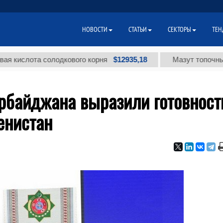
НОВОСТИ
СТАТЬИ
СЕКТОРЫ
ТЕН
$12935,18
лота солодкового корня
Мазут топочный малос
рбайджана выразили готовност
енистан