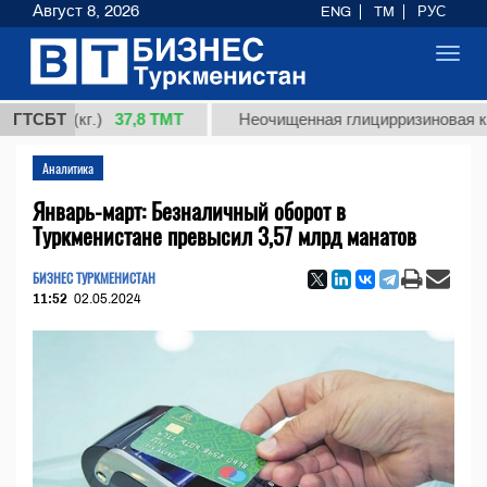
Август 8, 2026
ENG
TM
РУС
Toggl
navig
37,8 ТМТ
1 (кг.)
ГТСБТ
Неочищенная глицирризиновая кислота
Аналитика
Январь-март: Безналичный оборот в
Туркменистане превысил 3,57 млрд манатов
БИЗНЕС ТУРКМЕНИСТАН
11:52
02.05.2024