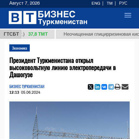
Август 7, 2026
ENG
TM
РУС
Toggl
navig
37,8 ТМТ
(кг.)
ГТСБТ
Неочищенная глицирризиновая кислота с
Экономика
Президент Туркменистана открыл
высоковольтную линию электропередачи в
Дашогузе
БИЗНЕС ТУРКМЕНИСТАН
12:13
05.06.2024