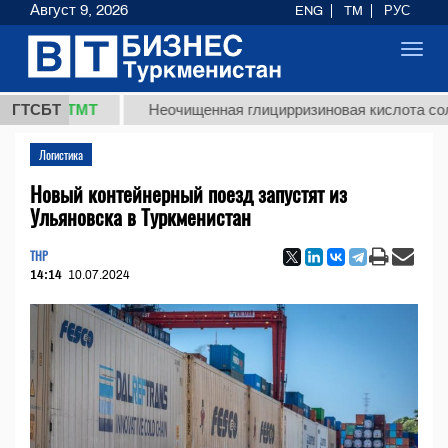
Август 9, 2026
ENG
TM
РУС
Toggl
navig
,8 ТМТ
ГТСБТ
Неочищенная глицирризиновая кислота солодково
Логистика
Новый контейнерный поезд запустят из
Ульяновска в Туркменистан
THP
14:14
10.07.2024