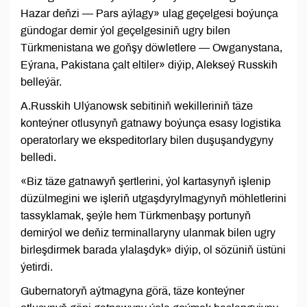
Hazar deňzi — Pars aýlagy» ulag geçelgesi boýunça
gündogar demir ýol geçelgesiniň ugry bilen
Türkmenistana we goňşy döwletlere — Owganystana,
Eýrana, Pakistana çalt eltiler» diýip, Alekseý Russkih
belleýär.
A.Russkih Ulýanowsk sebitiniň wekilleriniň täze
konteýner otlusynyň gatnawy boýunça esasy logistika
operatorlary we ekspeditorlary bilen duşuşandygyny
belledi.
«Biz täze gatnawyň şertlerini, ýol kartasynyň işlenip
düzülmegini we işleriň utgaşdyrylmagynyň möhletlerini
tassyklamak, şeýle hem Türkmenbaşy portunyň
demirýol we deňiz terminallaryny ulanmak bilen ugry
birleşdirmek barada ylalaşdyk» diýip, ol sözüniň üstüni
ýetirdi.
Gubernatoryň aýtmagyna görä, täze konteýner