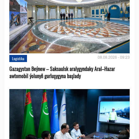
08.08.2026 - 09:23
Logistika
Gazagystan Beýnew – Saksaulsk aralygyndaky Aral–Hazar
awtomobil ýolunyň gurluşygyna başlady