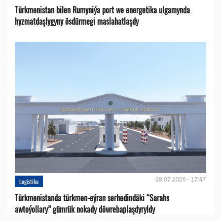
Türkmenistan bilen Rumyniýa port we energetika ulgamynda
hyzmatdaşlygyny ösdürmegi maslahatlaşdy
28.07.2026 - 17:47
Logistika
Türkmenistanda türkmen-eýran serhedindäki “Sarahs
awtoýollary” gümrük nokady döwrebaplaşdyryldy