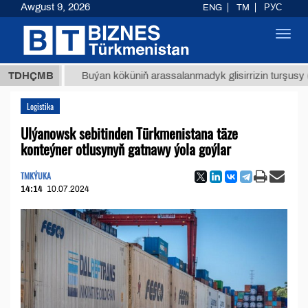
Awgust 9, 2026
ENG
TM
РУС
Toggl
navig
МТ
$12
TDHÇMB
Buýan köküniň arassalanmadyk glisirrizin turşusy (t.)
Logistika
Ulýanowsk sebitinden Türkmenistana täze
konteýner otlusynyň gatnawy ýola goýlar
TMKÝUKA
14:14
10.07.2024