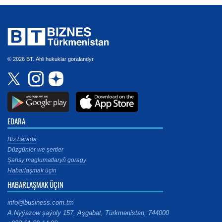
© 2026 BT. Ähli hukuklar goralandyr.
EDARA
Biz barada
Düzgünler we şertler
Şahsy maglumatlaryň goragy
Habarlaşmak üçin
HABARLAŞMAK ÜÇIN
info@business.com.tm
A.Nyýazow şaýoly 157, Aşgabat, Türkmenistan, 744000