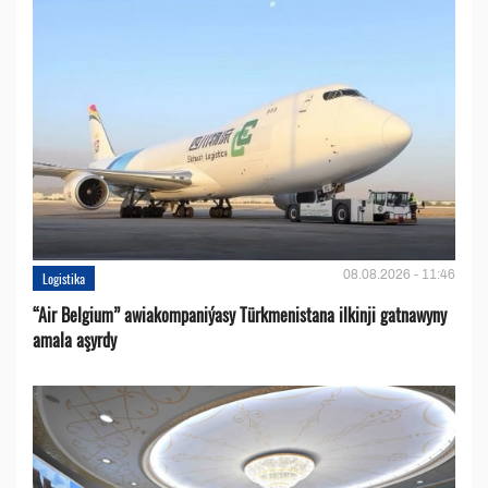
08.08.2026 - 11:46
Logistika
“Air Belgium” awiakompaniýasy Türkmenistana ilkinji gatnawyny
amala aşyrdy