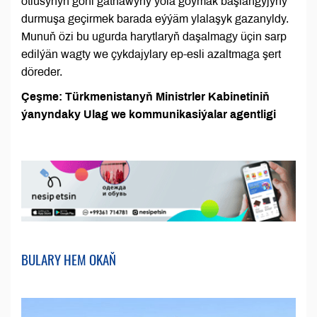
otlusynyň göni gatnawyny ýola goýmak başlangyjyny
durmuşa geçirmek barada eýýäm ylalaşyk gazanyldy.
Munuň özi bu ugurda harytlaryň daşalmagy üçin sarp
edilýän wagty we çykdajylary ep-esli azaltmaga şert
döreder.
Çeşme: Türkmenistanyň Ministrler Kabinetiniň
ýanyndaky Ulag we kommunikasiýalar agentligi
BULARY HEM OKAŇ