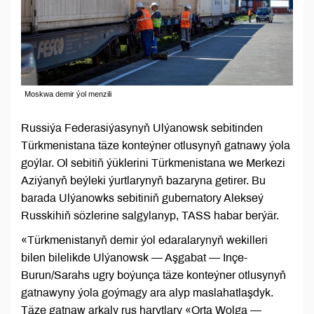
Moskwa demir ýol menzili
Russiýa Federasiýasynyň Ulýanowsk sebitinden
Türkmenistana täze konteýner otlusynyň gatnawy ýola
goýlar. Ol sebitiň ýüklerini Türkmenistana we Merkezi
Aziýanyň beýleki ýurtlarynyň bazaryna getirer. Bu
barada Ulýanowks sebitiniň gubernatory Alekseý
Russkihiň sözlerine salgylanyp, TASS habar berýär.
«Türkmenistanyň demir ýol edaralarynyň wekilleri
bilen bilelikde Ulýanowsk — Aşgabat — Inçe-
Burun/Sarahs ugry boýunça täze konteýner otlusynyň
gatnawyny ýola goýmagy ara alyp maslahatlaşdyk.
Täze gatnaw arkaly rus harytlary «Orta Wolga —