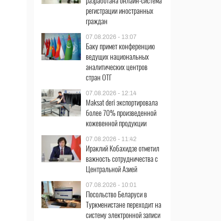
разработана онлайн-система
регистрации иностранных
граждан
07.08.2026 - 13:07
Баку примет конференцию
ведущих национальных
аналитических центров
стран ОТГ
07.08.2026 - 12:14
Maksat deri экспортировала
более 70% произведенной
кожевенной продукции
07.08.2026 - 11:42
Ираклий Кобахидзе отметил
важность сотрудничества с
Центральной Азией
07.08.2026 - 10:01
Посольство Беларуси в
Туркменистане переходит на
систему электронной записи