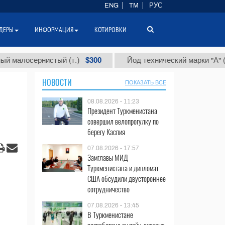
ENG
TM
РУС
ДЕРЫ
ИНФОРМАЦИЯ
КОТИРОВКИ
$300
$86
осернистый (т.)
Йод технический марки "А" (т.)
НОВОСТИ
ПОКАЗАТЬ ВСЕ
08.08.2026 - 11:23
Президент Туркменистана
совершил велопрогулку по
берегу Каспия
07.08.2026 - 17:57
Замглавы МИД
Туркменистана и дипломат
США обсудили двустороннее
сотрудничество
07.08.2026 - 13:45
В Туркменистане