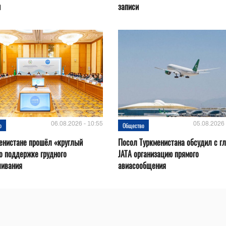
н
записи
06.08.2026 - 10:55
05.08.2026 
о
Общество
енистане прошёл «круглый
Посол Туркменистана обсудил с г
о поддержке грудного
JATA организацию прямого
ливания
авиасообщения