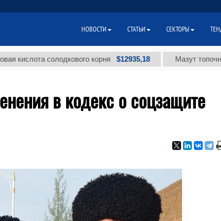
НОВОСТИ
СТАТЬИ
СЕКТОРЫ
ТЕН
$12935,18
слота солодкового корня
Мазут топочный мал
енения в кодекс о соцзащите