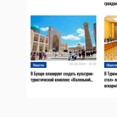
гражда
06.08.2026 - 16:30
Общество
Обществ
В Бухаре планируют создать культурно-
В Туркм
туристический комплекс «Маленький...
стол» п
вскарм