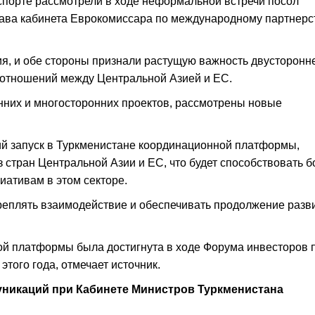
спорте рассмотрели в ходе неформальной встречи посол
лава кабинета Еврокомиссара по международному партнерс
я, и обе стороны признали растущую важность двусторонн
 отношений между Центральной Азией и ЕС.
них и многосторонних проектов, рассмотрены новые
й запуск в Туркменистане координационной платформы,
 стран Центральной Азии и ЕС, что будет способствовать б
иативам в этом секторе.
реплять взаимодействие и обеспечивать продолжение разв
ой платформы была достигнута в ходе Форума инвесторов 
того года, отмечает источник.
муникаций при Кабинете Министров Туркменистана