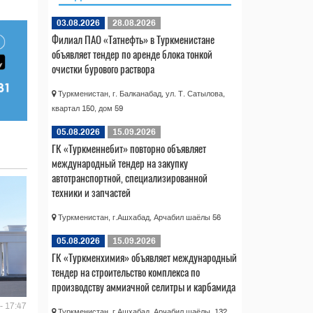
03.08.2026
28.08.2026
Филиал ПАО «Татнефть» в Туркменистане
объявляет тендер по аренде блока тонкой
очистки бурового раствора
Туркменистан, г. Балканабад, ул. Т. Сатылова,
квартал 150, дом 59
05.08.2026
15.09.2026
ГК «Туркменнебит» повторно объявляет
международный тендер на закупку
автотранспортной, специализированной
техники и запчастей
Туркменистан, г.Ашхабад, Арчабил шаёлы 56
05.08.2026
15.09.2026
ГК «Туркменхимия» объявляет международный
тендер на строительство комплекса по
производству аммиачной селитры и карбамида
- 17:47
Туркменистан, г.Ашхабад, Арчабил шаёлы, 132