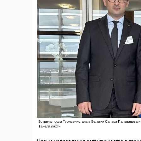
Встреча посла Туркменистана в Бельгии Сапара Пальванова и
Танели Лахти