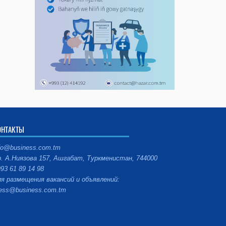
ОНТАКТЫ
fo@business.com.tm
. А.Ниязова 157, Ашгабат, Туркменистан, 744000
93 61 89 14 98
я размещения вакансий и объявлений:
ess@business.com.tm