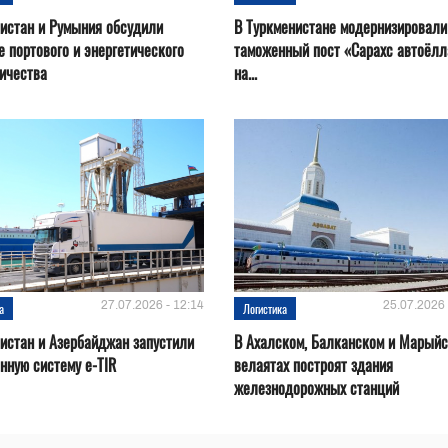
истан и Румыния обсудили
В Туркменистане модернизировали
е портового и энергетического
таможенный пост «Сарахс автоёл
ичества
на...
27.07.2026 - 12:14
25.07.2026 
а
Логистика
истан и Азербайджан запустили
В Ахалском, Балканском и Марый
нную систему e-TIR
велаятах построят здания
железнодорожных станций