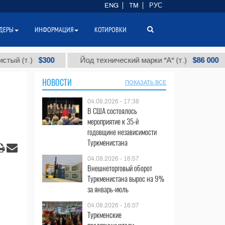
ENG
TM
РУС
ДЕРЫ
ИНФОРМАЦИЯ
КОТИРОВКИ
$300
$86 000
.)
Йод технический марки "А" (т.)
Хл
НОВОСТИ
ПОКАЗАТЬ ВСЕ
04.08.2026 - 17:38
В США состоялось
мероприятие к 35-й
годовщине независимости
Туркменистана
04.08.2026 - 16:57
Внешнеторговый оборот
Туркменистана вырос на 9%
за январь-июль
04.08.2026 - 16:07
Туркменские