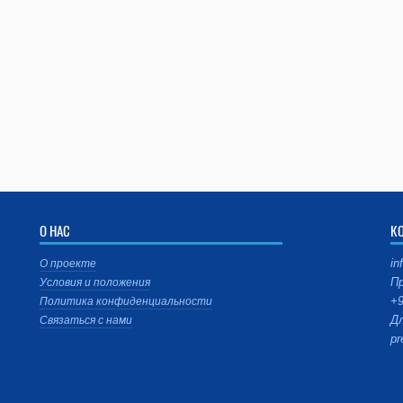
О НАС
К
in
О проекте
Пр
Условия и положения
+9
Политика конфиденциальности
Дл
Связаться с нами
pr