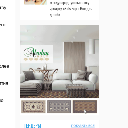
международную выставку-
тву
ярмарку «Kids Expo: Всё для
детей»
его
олее
ития
по
ТЕНДЕРЫ
ПОКАЗАТЬ ВСЕ