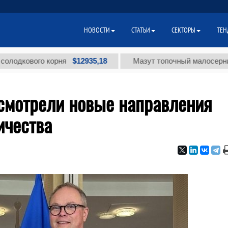
НОВОСТИ
СТАТЬИ
СЕКТОРЫ
ТЕН
$12935,18
ового корня
Мазут топочный малосернистый (т
ссмотрели новые направления
ичества