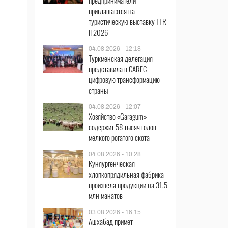
предприниматели
приглашаются на
туристическую выставку TTR
II 2026
04.08.2026 - 12:18
Туркменская делегация
представила в CAREC
цифровую трансформацию
страны
04.08.2026 - 12:07
Хозяйство «Garagum»
содержит 58 тысяч голов
мелкого рогатого скота
04.08.2026 - 10:28
Куняургенческая
хлопкопрядильная фабрика
произвела продукции на 31,5
млн манатов
03.08.2026 - 16:15
Ашхабад примет