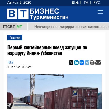
Август 8, 2026
ENG
TM
РУС
Toggl
navig
8 ТМТ
ГТСБТ
Неочищенная глицирризиновая кислота солодковог
Логистика
Первый контейнерный поезд запущен по
маршруту Индия-Узбекистан
TULM
11:57
02.08.2024