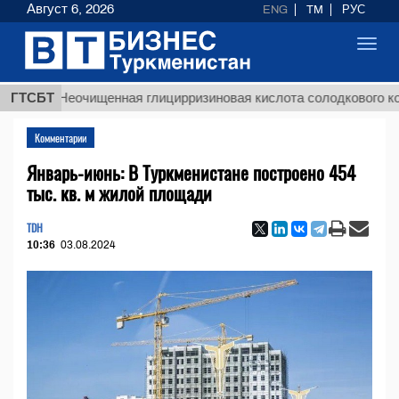
Август 6, 2026
ENG
TM
РУС
Toggl
navig
$12935
очищенная глицирризиновая кислота солодкового корня
ГТСБТ
Комментарии
Январь-июнь: В Туркменистане построено 454
тыс. кв. м жилой площади
TDH
10:36
03.08.2024