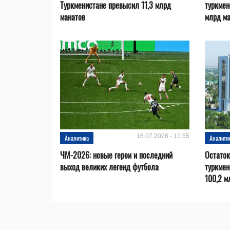
Туркменистане превысил 11,3 млрд
туркмен
манатов
млрд м
16.07.2026 - 11:55
Аналитика
Аналити
ЧМ-2026: новые герои и последний
Остаток
выход великих легенд футбола
туркмен
100,2 м