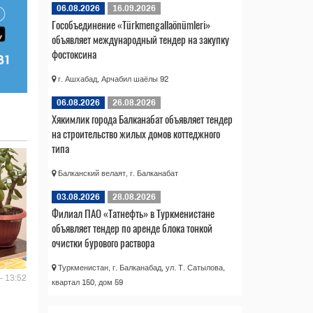
06.08.2026
16.09.2026
Гособъединение «Türkmengallaönümleri»
объявляет международный тендер на закупку
фостоксина
г. Ашхабад, Арчабил шаёлы 92
06.08.2026
26.08.2026
Хякимлик города Балканабат объявляет тендер
на строительство жилых домов коттеджного
типа
Балканский велаят, г. Балканабат
03.08.2026
28.08.2026
Филиал ПАО «Татнефть» в Туркменистане
объявляет тендер по аренде блока тонкой
очистки бурового раствора
Туркменистан, г. Балканабад, ул. Т. Сатылова,
- 13:52
квартал 150, дом 59