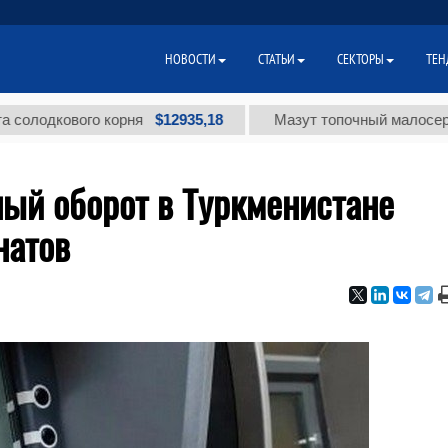
НОВОСТИ
СТАТЬИ
СЕКТОРЫ
ТЕН
$12935,18
кового корня
Мазут топочный малосернистый 
ый оборот в Туркменистане
натов