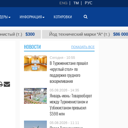
ENG
TM
РУС
ДЕРЫ
ИНФОРМАЦИЯ
КОТИРОВКИ
$300
$86 000
(т.)
Йод технический марки "А" (т.)
НОВОСТИ
ПОКАЗАТЬ ВСЕ
Сегодня - 10:55
В Туркменистане прошёл
«круглый стол» по
поддержке грудного
вскармливания
05.08.2026 - 14:35
Январь-июнь: Товарооборот
между Туркменистаном и
Узбекистаном превысил
$598 млн
05.08.2026 - 11:11