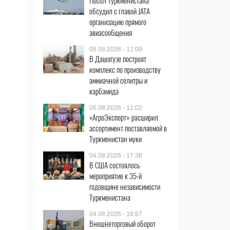
Посол Туркменистана
обсудил с главой JATA
организацию прямого
авиасообщения
05.08.2026 - 11:09
В Дашогузе построят
комплекс по производству
аммиачной селитры и
карбамида
05.08.2026 - 11:02
«АгроЭкспорт» расширил
ассортимент поставляемой в
Туркменистан муки
04.08.2026 - 17:38
В США состоялось
мероприятие к 35-й
годовщине независимости
Туркменистана
04.08.2026 - 16:57
Внешнеторговый оборот