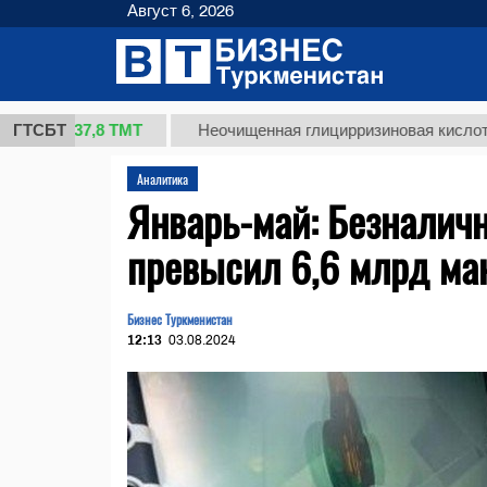
Август 6, 2026
37,8 ТМТ
)
ГТСБТ
Неочищенная глицирризиновая кислота солод
Аналитика
Январь-май: Безналичн
превысил 6,6 млрд ма
Бизнес Туркменистан
12:13
03.08.2024