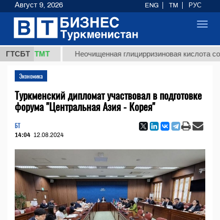
Август 9, 2026
ENG
TM
РУС
Toggl
navig
7,8 ТМТ
ГТСБТ
Неочищенная глицирризиновая кислота солодков
Экономика
Туркменский дипломат участвовал в подготовке
форума "Центральная Азия - Корея"
БТ
14:04
12.08.2024