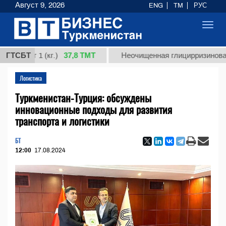
Август 9, 2026
ENG
TM
РУС
Toggl
navig
37,8 ТМТ
т 1 (кг.)
ГТСБТ
Неочищенная глицирризиновая кисло
Логистика
Туркменистан-Турция: обсуждены
инновационные подходы для развития
транспорта и логистики
БТ
12:00
17.08.2024