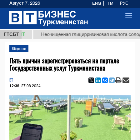
Август 7, 2026
ENG
TM
РУС
Toggl
navig
 ТМТ
ГТСБТ
Неочищенная глицирризиновая кислота солодкового
Общество
Пять причин зарегистрироваться на портале
Государственных услуг Туркменистана
БТ
12:39
27.08.2024