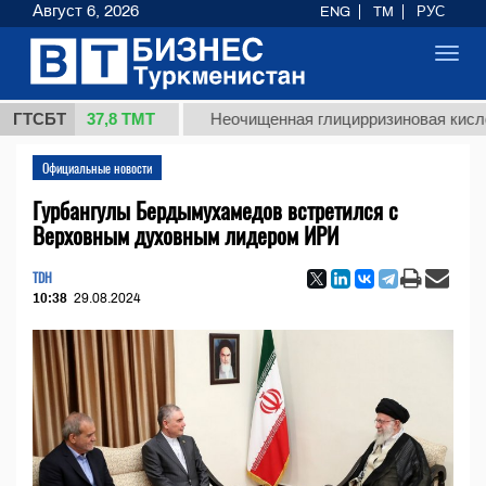
Август 6, 2026
ENG
TM
РУС
Toggl
navig
37,8 ТМТ
г.)
ГТСБТ
Неочищенная глицирризиновая кислота сол
Официальные новости
Гурбангулы Бердымухамедов встретился с
Верховным духовным лидером ИРИ
TDH
10:38
29.08.2024