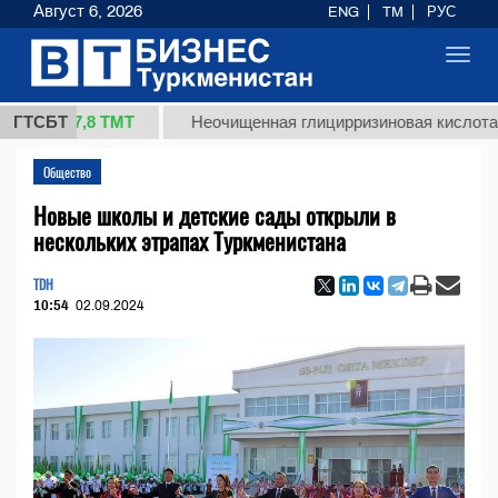
Август 6, 2026
ENG
TM
РУС
Toggl
navig
7,8 ТМТ
ГТСБТ
Неочищенная глицирризиновая кислота солодков
Общество
Новые школы и детские сады открыли в
нескольких этрапах Туркменистана
TDH
10:54
02.09.2024