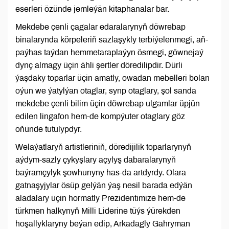
eserleri özünde jemleýän kitaphanalar bar.
Mekdebe çenli çagalar edaralarynyň döwrebap
binalarynda körpeleriň sazlaşykly terbiýelenmegi, aň-
paýhas taýdan hemmetaraplaýyn ösmegi, göwnejaý
dynç almagy üçin ähli şertler döredilipdir. Dürli
ýaşdaky toparlar üçin amatly, owadan mebelleri bolan
oýun we ýatylýan otaglar, synp otaglary, şol sanda
mekdebe çenli bilim üçin döwrebap ulgamlar üpjün
edilen lingafon hem-de kompýuter otaglary göz
öňünde tutulypdyr.
Welaýatlaryň artistleriniň, döredijilik toparlarynyň
aýdym-sazly çykyşlary açylyş dabaralarynyň
baýramçylyk şowhunyny has-da artdyrdy. Olara
gatnaşyjylar ösüp gelýän ýaş nesil barada edýän
aladalary üçin hormatly Prezidentimize hem-de
türkmen halkynyň Milli Liderine tüýs ýürekden
hoşallyklaryny beýan edip, Arkadagly Gahryman