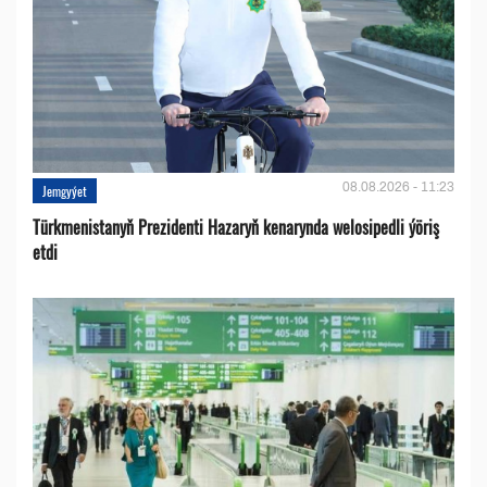
08.08.2026 - 11:23
Jemgyýet
Türkmenistanyň Prezidenti Hazaryň kenarynda welosipedli ýöriş
etdi