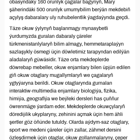
obasyndaky 160 orunlyk çagalar bagynyň, Mary
şäherindäki 500 orunlyk umumybilim berýän mekdebiň
açylyş dabaralary uly ruhubelentlik ýagdaýynda geçdi.
Täze okuw ýylynyň başlanmagy mynasybetli
ýurdumyzda guralan dabaraly çäreler
türkmenistanlylaryň bilim almagy, hemmetaraplaýyn
sazlaşykly ösmegi üçin döwletimiz tarapyndan edilýän
aladalaryň güwäsidir. Täze orta mekdeplerde
döwrebap mebeller, okuw enjamlary bilen üpjün edilen
giň okuw otaglary mugallymlaryň we çagalaryň
ygtyýaryna berildi. Okuw otaglarynda gurnalan
interaktiw-multimedia enjamlary biologiýa, fizika,
himiýa, geografiýa we beýleki dersleri has çuňňur
öwrenmäge ýardam eder. Mekdeplerde okuwçylaryň
döredijilik ukyplaryny, zehinini açmak üçin hem ähli
şertler göz öňünde tutuldy. Olarda aýdym-saz otaglary,
sport we medeni çäreler üçin zallar, zähmet dersini
özleşdirmek üçin otaglar, okuw gollanmalaryny, çeper