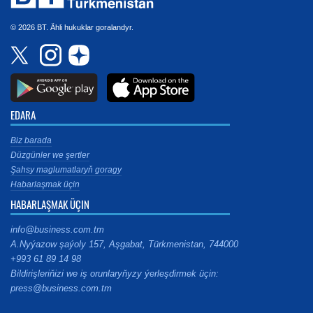
© 2026 BT. Ähli hukuklar goralandyr.
EDARA
Biz barada
Düzgünler we şertler
Şahsy maglumatlaryň goragy
Habarlaşmak üçin
HABARLAŞMAK ÜÇIN
info@business.com.tm
A.Nyýazow şaýoly 157, Aşgabat, Türkmenistan, 744000
+993 61 89 14 98
Bildirişleriňizi we iş orunlaryňyzy ýerleşdirmek üçin:
press@business.com.tm