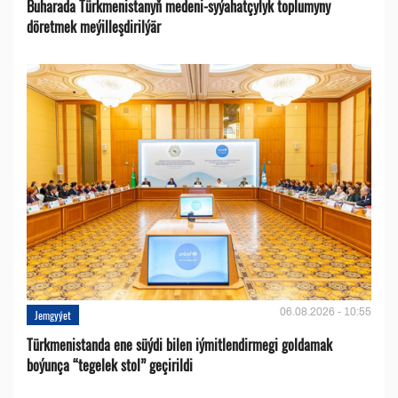
Buharada Türkmenistanyň medeni-syýahatçylyk toplumyny
döretmek meýilleşdirilýär
06.08.2026 - 10:55
Jemgyýet
Türkmenistanda ene süýdi bilen iýmitlendirmegi goldamak
boýunça “tegelek stol” geçirildi