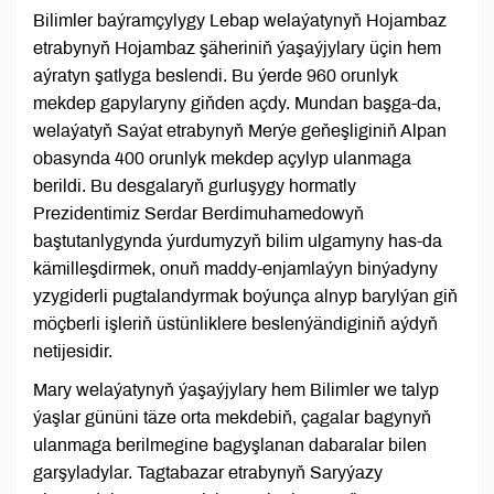
Bilimler baýramçylygy Lebap welaýatynyň Hojambaz
etrabynyň Hojambaz şäheriniň ýaşaýjylary üçin hem
aýratyn şatlyga beslendi. Bu ýerde 960 orunlyk
mekdep gapylaryny giňden açdy. Mundan başga-da,
welaýatyň Saýat etrabynyň Merýe geňeşliginiň Alpan
obasynda 400 orunlyk mekdep açylyp ulanmaga
berildi. Bu desgalaryň gurluşygy hormatly
Prezidentimiz Serdar Berdimuhamedowyň
baştutanlygynda ýurdumyzyň bilim ulgamyny has-da
kämilleşdirmek, onuň maddy-enjamlaýyn binýadyny
yzygiderli pugtalandyrmak boýunça alnyp barylýan giň
möçberli işleriň üstünliklere beslenýändiginiň aýdyň
netijesidir.
Mary welaýatynyň ýaşaýjylary hem Bilimler we talyp
ýaşlar gününi täze orta mekdebiň, çagalar bagynyň
ulanmaga berilmegine bagyşlanan dabaralar bilen
garşyladylar. Tagtabazar etrabynyň Saryýazy