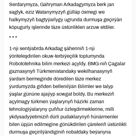
Serdarymyza, Gahryman Arkadagymyza berk jan
saglyk, eziz Watanymyzyň gülläp ösmegi we
halkymyzyň bagtyýarlygy ugrunda durmuşa geçirýän
köpugurly işlerinde täze üstünlikleri arzuw etdiler.
* * *
1-nji sentýabrda Arkadag şäheriniň 1-nji
ýöriteleşdirilen okuw-terbiýeçilik toplumynda
Robototehnika bilim merkezi açyldy. BMG-niň Çagalar
gaznasynyň Türkmenistandaky wekilhanasynyň
ýardam bermeginde döredilen täze merkez
ýurdumyzda giňden bellenilýän Bilimler we talyp
ýaşlar gününe ajaýyp sowgat boldy. Bu merkeziň
açylmagy türkmen ýaşlarynyň häzirki zaman
tehnologiýalaryny çuňňur özleşdirmeklerine, milli
ykdysadyýetimiziň dürli pudaklarynyň hünärmenler
bilen üpjün edilmegine gönükdirilen çäreleriň üstünlikli
durmuşa geçirilýändiginiň nobatdaky beýanyna