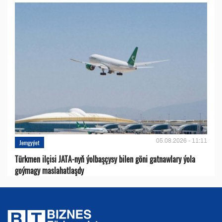
05.08.2026 - 11:11
Jemgyýet
Türkmen ilçisi JATA-nyň ýolbaşçysy bilen göni gatnawlary ýola
goýmagy maslahatlaşdy