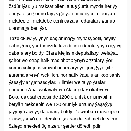
ösdürilýär. Şu maksat bilen, tutuş ýurdumyzda her ýyl
dünýä ölçeglerine laýyk gelýän umumybilim berýän
mekdepler, mekdebe çenli çagalar edaralary gurlup
ulanmaga berilýär.
Täze okuw ýylynyň başlanmagy mynasybetli, asylly
däbe görä, ýurdumyzda täze bilim edaralarynyň açylyş
dabaralary boldy. Olara Mejlisiň deputatlary, welaýat,
şäher we etrap halk maslahatlarynyň agzalary, ýerli
ýerine ýetiriji häkimiýet edaralarynyň, jemgyýetçilik
guramalarynyň wekilleri, hormatly ýaşulular, köp sanly
ýaşaýjylar gatnaşdylar. Bilimler we talyp ýaşlar
gününde Ahal welaýatynyň Ak bugdaý etrabynyň
Bokurdak şäherçesinde 1200 orunlyk umumybilim
berýän mekdebiň we 120 orunlyk umumy ýaşaýyş
jaýynyň açylyş dabarasy boldy. Döwrebap mekdepde
okuwçylaryň ähli dersleri, şol sanda zähmet derslerini
özleşdirmekleri üçin zerur şertler döredilipdir.