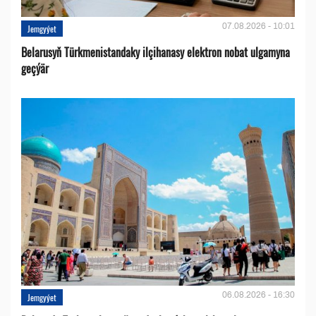
07.08.2026 - 10:01
Jemgyýet
Belarusyň Türkmenistandaky ilçihanasy elektron nobat ulgamyna
geçýär
06.08.2026 - 16:30
Jemgyýet