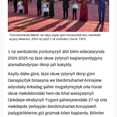
Türkmenistanda Bilimler we talyp ýaşlar güni mynasybetli täze mekdebiň
açylyş dabarasy, 2024-nji ýylyň 1-nji sentýabry (Surat: TDH)
1-nji sentýabrda ýurdumyzyň ähli bilim edaralarynda
2024-2025-nji täze okuw ýylynyň başlanýandygyny
alamatlandyrýan ilkinji jaň kakyldy.
Asylly däbe görä, täze okuw ýylynyň ilkinji güni
Garaşsyzlyk binasyna we Berdimuhamet Annaýew
adyndaky Arkadag şäher mugallymçylyk orta hünär
okuw mekdebindäki hem-de Ahal welaýatynyň
Gökdepe etrabynyň Yzgant şäherçesindäki 27-nji orta
mekdepde ýerleşýän Berdimuhamet Annaýewiň
ýadygärliklerine gül goýmak bilen başlandy. Bilimler