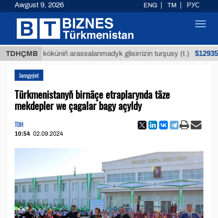
Awgust 9, 2026
ENG
TM
РУС
Toggl
navig
$12935,18
an köküniň arassalanmadyk glisirrizin turşusy (t.)
TDHÇMB
Jemgyýet
Türkmenistanyň birnäçe etraplarynda täze
mekdepler we çagalar bagy açyldy
TDH
10:54
02.09.2024