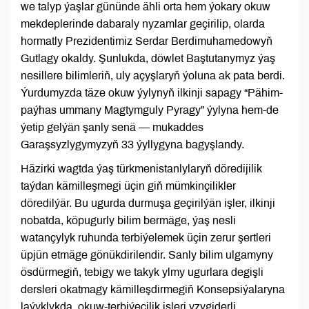
we talyp ýaşlar gününde ähli orta hem ýokary okuw
mekdeplerinde dabaraly nyzamlar geçirilip, olarda
hormatly Prezidentimiz Serdar Berdimuhamedowyň
Gutlagy okaldy. Şunlukda, döwlet Baştutanymyz ýaş
nesillere bilimleriň, uly açyşlaryň ýoluna ak pata berdi.
Ýurdumyzda täze okuw ýylynyň ilkinji sapagy “Pähim-
paýhas ummany Magtymguly Pyragy” ýylyna hem-de
ýetip gelýän şanly senä — mukaddes
Garaşsyzlygymyzyň 33 ýyllygyna bagyşlandy.
Häzirki wagtda ýaş türkmenistanlylaryň döredijilik
taýdan kämilleşmegi üçin giň mümkinçilikler
döredilýär. Bu ugurda durmuşa geçirilýän işler, ilkinji
nobatda, köpugurly bilim bermäge, ýaş nesli
watançylyk ruhunda terbiýelemek üçin zerur şertleri
üpjün etmäge gönükdirilendir. Sanly bilim ulgamyny
ösdürmegiň, tebigy we takyk ylmy ugurlara degişli
dersleri okatmagy kämilleşdirmegiň Konsepsiýalaryna
laýyklykda, okuw-terbiýeçilik işleri yzygiderli