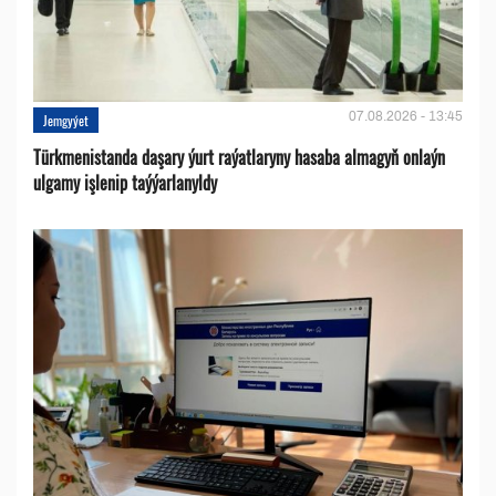
07.08.2026 - 13:45
Jemgyýet
Türkmenistanda daşary ýurt raýatlaryny hasaba almagyň onlaýn
ulgamy işlenip taýýarlanyldy