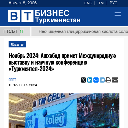
Август 8, 2026
ENG
TM
РУС
Toggl
navig
 ТМТ
ГТСБТ
Неочищенная глицирризиновая кислота солодкового
Общество
Ноябрь 2024: Ашхабад примет Международную
выставку и научную конференцию
«Туркментел-2024»
СППТ
10:45
03.09.2024