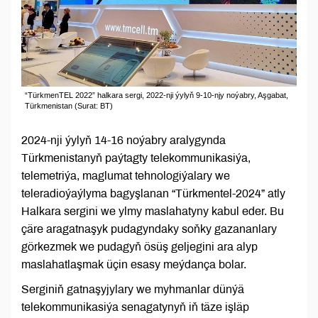
“TürkmenTEL 2022” halkara sergi, 2022-nji ýylyň 9-10-njy noýabry, Aşgabat,
Türkmenistan (Surat: BT)
2024-nji ýylyň 14-16 noýabry aralygynda
Türkmenistanyň paýtagty telekommunikasiýa,
telemetriýa, maglumat tehnologiýalary we
teleradioýaýlyma bagyşlanan “Türkmentel-2024” atly
Halkara sergini we ylmy maslahatyny kabul eder. Bu
çäre aragatnaşyk pudagyndaky soňky gazananlary
görkezmek we pudagyň ösüş geljegini ara alyp
maslahatlaşmak üçin esasy meýdança bolar.
Serginiň gatnaşyjylary we myhmanlar dünýä
telekommunikasiýa senagatynyň iň täze işläp