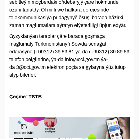
sebitleýin möçberdäki öňdebaryjy çäre hökmünde
özüni tanatdy. Ol milli we halkara derejesinde
telekommunikasiýa pudagynyň ösüşi barada häzirki
zaman maglumatlara aýratyn elýeterliligi üpjün edýär.
Gyzyklanýan taraplar çäre barada goşmaça
maglumaty Türkmenistanyň Söwda-senagat
edarasyna (+99312) 39 89 81 ýa-da (+99312) 39 89 69
telefon belgilerine, ýa-da info@cci.gov.tm ýa-
da 3@cci.gov.tm elektron poçta salgylaryna ýüz tutup
alyp bilerler.
Çeşme: TSTB