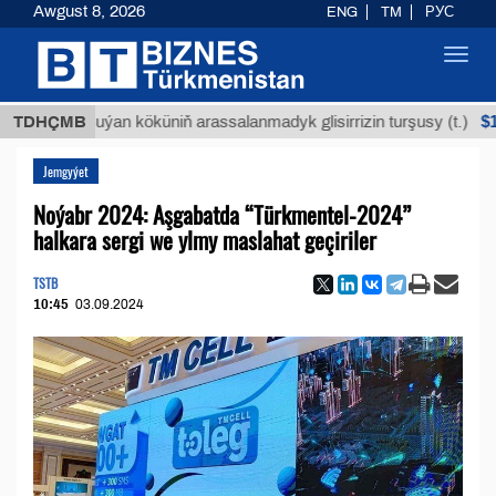
Awgust 8, 2026
ENG
TM
РУС
Toggl
navig
$12935,1
TDHÇMB
Buýan köküniň arassalanmadyk glisirrizin turşusy (t.)
Jemgyýet
Noýabr 2024: Aşgabatda “Türkmentel-2024”
halkara sergi we ylmy maslahat geçiriler
TSTB
10:45
03.09.2024