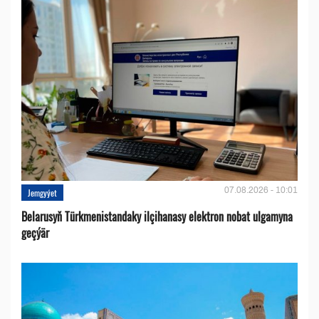
07.08.2026 - 10:01
Jemgyýet
Belarusyň Türkmenistandaky ilçihanasy elektron nobat ulgamyna
geçýär