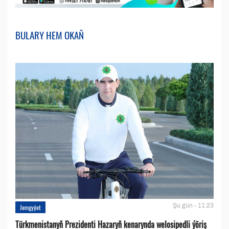
BULARY HEM OKAŇ
Şu gün - 11:23
Jemgyýet
Türkmenistanyň Prezidenti Hazaryň kenarynda welosipedli ýöriş