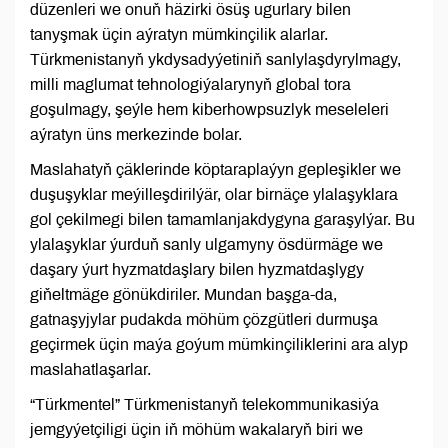
düzenleri we onuň häzirki ösüş ugurlary bilen
tanyşmak üçin aýratyn mümkinçilik alarlar.
Türkmenistanyň ykdysadyýetiniň sanlylaşdyrylmagy,
milli maglumat tehnologiýalarynyň global tora
goşulmagy, şeýle hem kiberhowpsuzlyk meseleleri
aýratyn üns merkezinde bolar.
Maslahatyň çäklerinde köptaraplaýyn gepleşikler we
duşuşyklar meýilleşdirilýär, olar birnäçe ylalaşyklara
gol çekilmegi bilen tamamlanjakdygyna garaşylýar. Bu
ylalaşyklar ýurduň sanly ulgamyny ösdürmäge we
daşary ýurt hyzmatdaşlary bilen hyzmatdaşlygy
giňeltmäge gönükdiriler. Mundan başga-da,
gatnaşyjylar pudakda möhüm çözgütleri durmuşa
geçirmek üçin maýa goýum mümkinçiliklerini ara alyp
maslahatlaşarlar.
“Türkmentel” Türkmenistanyň telekommunikasiýa
jemgyýetçiligi üçin iň möhüm wakalaryň biri we