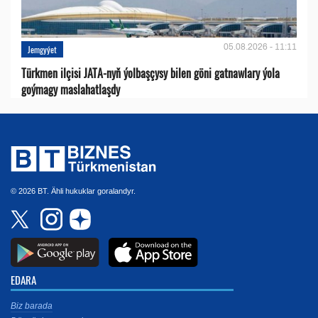
05.08.2026 - 11:11
Jemgyýet
Türkmen ilçisi JATA-nyň ýolbaşçysy bilen göni gatnawlary ýola
goýmagy maslahatlaşdy
© 2026 BT. Ähli hukuklar goralandyr.
EDARA
Biz barada