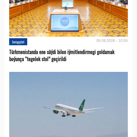
06.08.2026 - 10:55
Jemgyýet
Türkmenistanda ene süýdi bilen iýmitlendirmegi goldamak
boýunça “tegelek stol” geçirildi