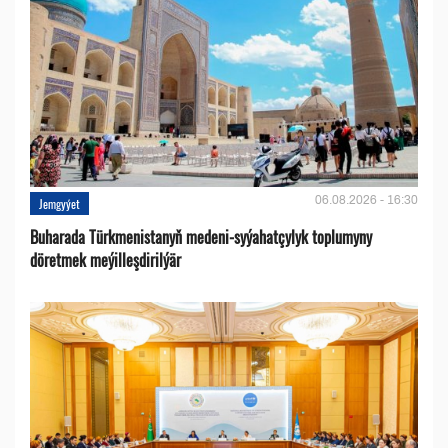
06.08.2026 - 16:30
Jemgyýet
Buharada Türkmenistanyň medeni-syýahatçylyk toplumyny
döretmek meýilleşdirilýär