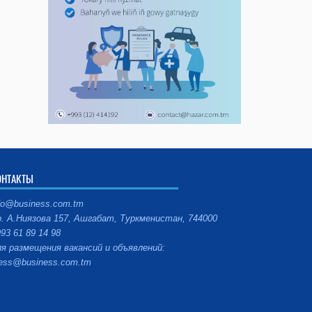
ОНТАКТЫ
fo@business.com.tm
. А.Ниязова 157, Ашгабат, Туркменистан, 744000
93 61 89 14 98
я размещения вакансий и объявлений:
ess@business.com.tm