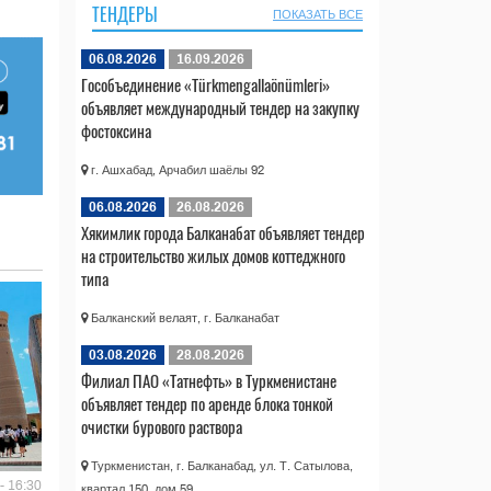
ТЕНДЕРЫ
ПОКАЗАТЬ ВСЕ
06.08.2026
16.09.2026
Гособъединение «Türkmengallaönümleri»
объявляет международный тендер на закупку
фостоксина
г. Ашхабад, Арчабил шаёлы 92
06.08.2026
26.08.2026
Хякимлик города Балканабат объявляет тендер
на строительство жилых домов коттеджного
типа
Балканский велаят, г. Балканабат
03.08.2026
28.08.2026
Филиал ПАО «Татнефть» в Туркменистане
объявляет тендер по аренде блока тонкой
очистки бурового раствора
Туркменистан, г. Балканабад, ул. Т. Сатылова,
- 16:30
квартал 150, дом 59