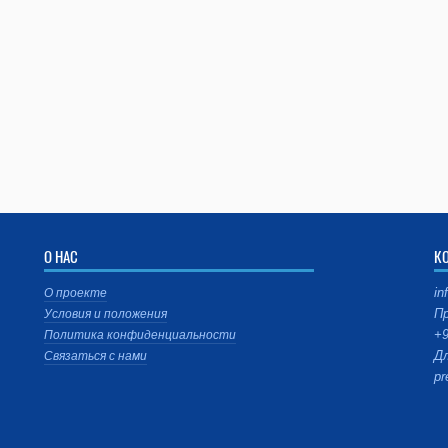
О НАС
К
in
О проекте
Пр
Условия и положения
+9
Политика конфиденциальности
Дл
Связаться с нами
pr