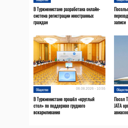
В Туркменистане разработана онлайн-
Посольс
система регистрации иностранных
переход
граждан
записи
06.08.2026 - 10:55
Общество
Обществ
В Туркменистане прошёл «круглый
Посол Т
стол» по поддержке грудного
JATA ор
вскармливания
авиасо