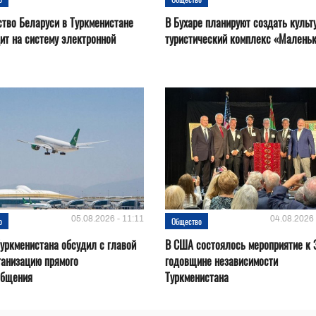
тво Беларуси в Туркменистане
В Бухаре планируют создать культ
ит на систему электронной
туристический комплекс «Маленьки
05.08.2026 - 11:11
04.08.2026 
о
Общество
уркменистана обсудил с главой
В США состоялось мероприятие к 
ганизацию прямого
годовщине независимости
общения
Туркменистана