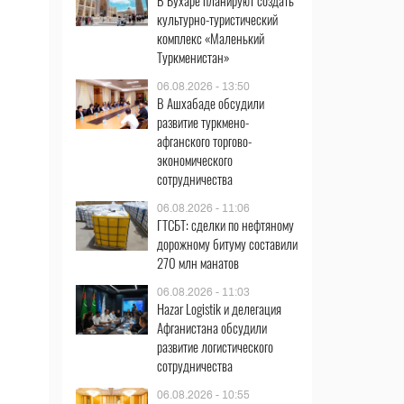
В Бухаре планируют создать
культурно-туристический
комплекс «Маленький
Туркменистан»
06.08.2026 - 13:50
В Ашхабаде обсудили
развитие туркмено-
афганского торгово-
экономического
сотрудничества
06.08.2026 - 11:06
ГТСБТ: сделки по нефтяному
дорожному битуму составили
270 млн манатов
06.08.2026 - 11:03
Hazar Logistik и делегация
Афганистана обсудили
развитие логистического
сотрудничества
06.08.2026 - 10:55