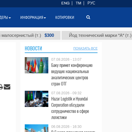
ENG
TM
РУС
ДЕРЫ
ИНФОРМАЦИЯ
КОТИРОВКИ
$300
$86 0
рнистый (т.)
Йод технический марки "А" (т.)
НОВОСТИ
ПОКАЗАТЬ ВСЕ
07.08.2026 - 13:07
Баку примет конференцию
ведущих национальных
аналитических центров
стран ОТГ
07.08.2026 - 09:32
Hazar Logistik и Hyundai
Corporation обсудили
сотрудничество в сфере
логистики
06.08.2026 - 16:30