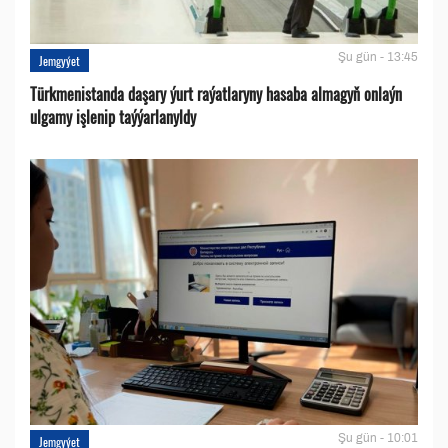
Şu gün - 13:45
Jemgyýet
Türkmenistanda daşary ýurt raýatlaryny hasaba almagyň onlaýn
ulgamy işlenip taýýarlanyldy
Şu gün - 10:01
Jemgyýet