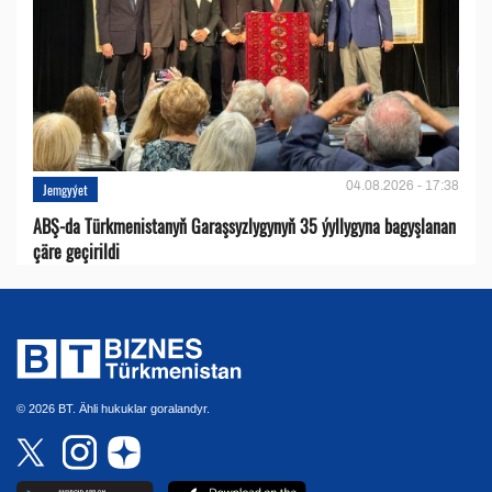
04.08.2026 - 17:38
Jemgyýet
ABŞ-da Türkmenistanyň Garaşsyzlygynyň 35 ýyllygyna bagyşlanan
çäre geçirildi
© 2026 BT. Ähli hukuklar goralandyr.