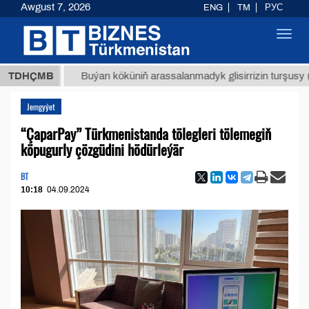
Awgust 7, 2026
ENG
TM
РУС
Toggl
navig
ТМТ
$1
TDHÇMB
Buýan köküniň arassalanmadyk glisirrizin turşusy (t.)
Jemgyýet
“ÇaparPay” Türkmenistanda tölegleri tölemegiň
köpugurly çözgüdini hödürleýär
BT
10:18
04.09.2024