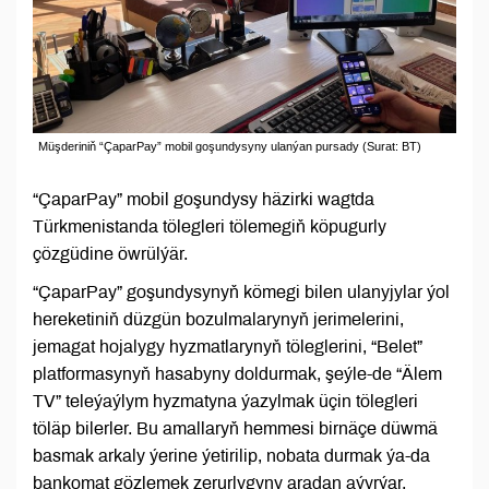
Müşderiniň “ÇaparPay” mobil goşundysyny ulanýan pursady (Surat: BT)
“ÇaparPay” mobil goşundysy häzirki wagtda
Türkmenistanda tölegleri tölemegiň köpugurly
çözgüdine öwrülýär.
“ÇaparPay” goşundysynyň kömegi bilen ulanyjylar ýol
hereketiniň düzgün bozulmalarynyň jerimelerini,
jemagat hojalygy hyzmatlarynyň töleglerini, “Belet”
platformasynyň hasabyny doldurmak, şeýle-de “Älem
TV” teleýaýlym hyzmatyna ýazylmak üçin tölegleri
töläp bilerler. Bu amallaryň hemmesi birnäçe düwmä
basmak arkaly ýerine ýetirilip, nobata durmak ýa-da
bankomat gözlemek zerurlygyny aradan aýyrýar.