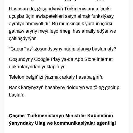
Hususan-da, goşundynyň Türkmenistanda içerki
uçuşlar üçin awiapetekleri satyn almak funksiýasy
aýratyn ähmiýetlidir. Bu mümkinçilik ýurduň içerki
gatnawlaryny meýilleşdirmegi has amatly edýär we
çaltlaşdyrýar.
“ÇaparPay” goşundysyny nädip ulanyp başlamaly?
Goşundyny Google Play ýa-da App Store internet
dükanlaryndan ýükläp alyň.
Telefon belgiňizi ýazmak arkaly hasaba giriň.
Bank kartyňyzyň hasabyny dolduryň we töleg geçirip
başlaň.
Çeşme: Türkmenistanyň Ministrler Kabinetiniň
ýanyndaky Ulag we kommunikasiýalar agentligi