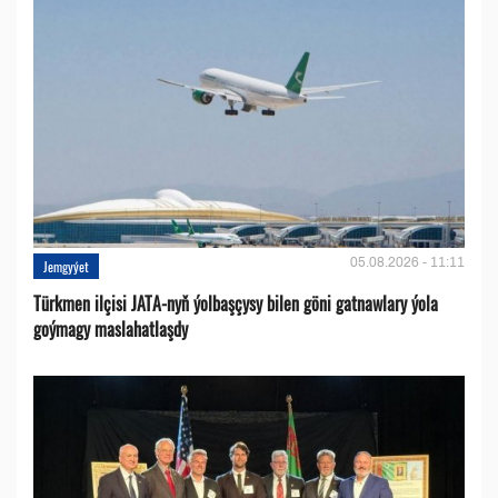
05.08.2026 - 11:11
Jemgyýet
Türkmen ilçisi JATA-nyň ýolbaşçysy bilen göni gatnawlary ýola
goýmagy maslahatlaşdy