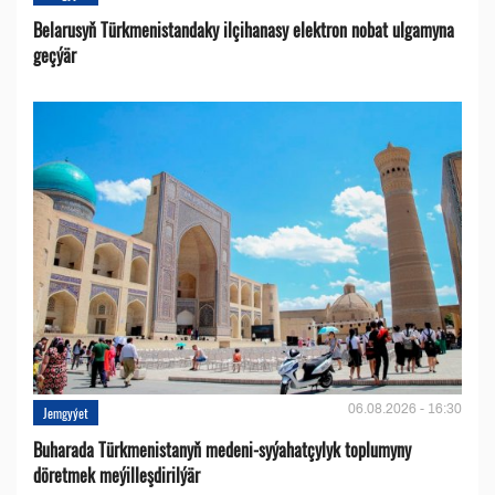
Belarusyň Türkmenistandaky ilçihanasy elektron nobat ulgamyna
geçýär
06.08.2026 - 16:30
Jemgyýet
Buharada Türkmenistanyň medeni-syýahatçylyk toplumyny
döretmek meýilleşdirilýär