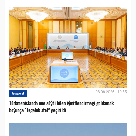
06.08.2026 - 10:55
Jemgyýet
Türkmenistanda ene süýdi bilen iýmitlendirmegi goldamak
boýunça “tegelek stol” geçirildi